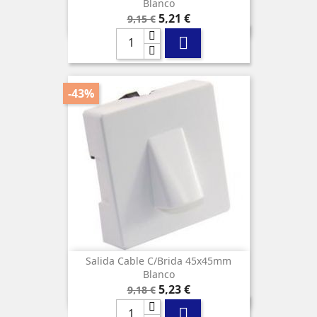
Blanco
Precio
Precio
5,21 €
9,15 €
base

-43%
Salida Cable C/brida 45x45mm
Blanco
Precio
Precio
5,23 €
9,18 €
base
