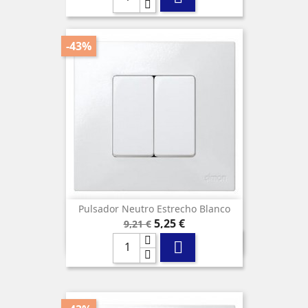
-43%
Pulsador Neutro Estrecho Blanco
Precio
Precio
5,25 €
9,21 €
base
