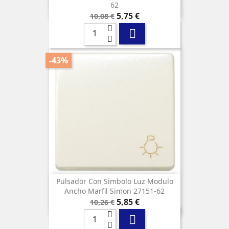
62
Precio
Precio
5,75 €
10,08 €
base

-43%
Pulsador Con Simbolo Luz Modulo
Ancho Marfil Simon 27151-62
Precio
Precio
5,85 €
10,26 €
base
