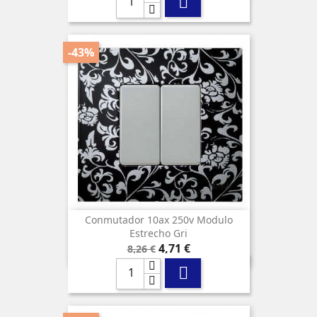

-43%
Conmutador 10ax 250v Modulo
Estrecho Gri
Precio
Precio
4,71 €
8,26 €
base
