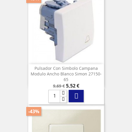
Pulsador Con Simbolo Campana
Modulo Ancho Blanco Simon 27150-
65
Precio
Precio
5,52 €
9,69 €
base

-43%