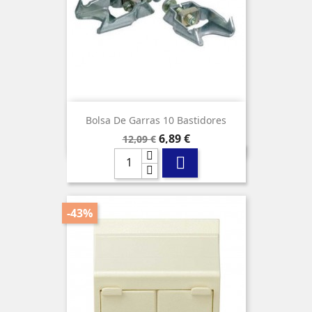
Bolsa De Garras 10 Bastidores
Precio
Precio
6,89 €
12,09 €
base

-43%