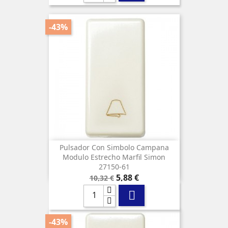
-43%
Pulsador Con Simbolo Campana
Modulo Estrecho Marfil Simon
27150-61
Precio
Precio
5,88 €
10,32 €
base

-43%