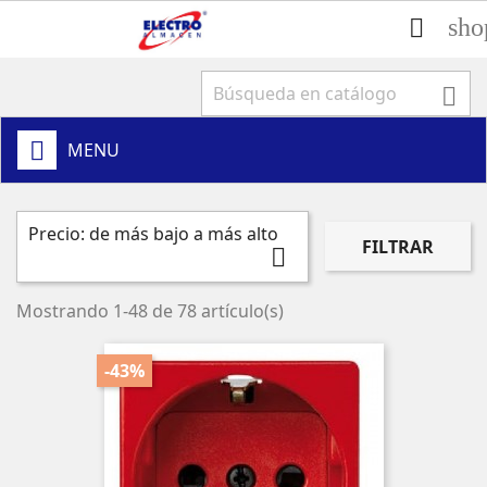
sho


MENU
Precio: de más bajo a más alto
FILTRAR

Mostrando 1-48 de 78 artículo(s)
-43%