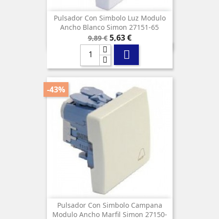
Pulsador Con Simbolo Luz Modulo
Ancho Blanco Simon 27151-65
Precio
Precio
5,63 €
9,89 €
base

-43%
Pulsador Con Simbolo Campana
Modulo Ancho Marfil Simon 27150-