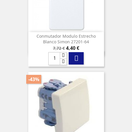
Conmutador Modulo Estrecho
Blanco Simon 27201-64
Precio
Precio
4,40 €
7,72 €
base

-43%