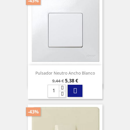
-43%
Pulsador Neutro Ancho Blanco
Precio
Precio
5,38 €
9,44 €
base

-43%