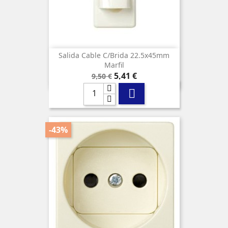
Salida Cable C/brida 22.5x45mm
Marfil
Precio
Precio
5,41 €
9,50 €
base

-43%