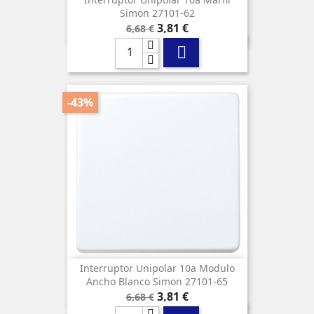
Simon 27101-62
Precio
Precio
3,81 €
6,68 €
base

-43%
Interruptor Unipolar 10a Modulo
Ancho Blanco Simon 27101-65
Precio
Precio
3,81 €
6,68 €
base