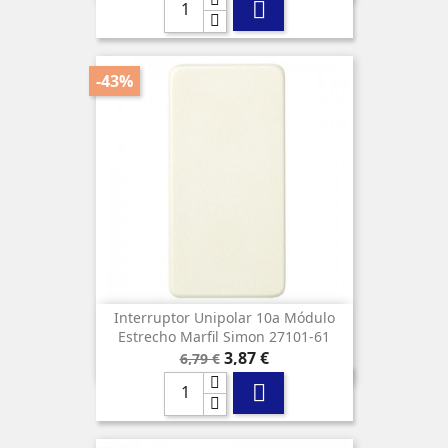

-43%
Interruptor Unipolar 10a Módulo
Estrecho Marfil Simon 27101-61
Precio
Precio
3,87 €
6,79 €
base
