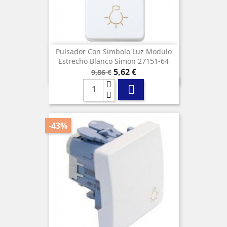
Pulsador Con Simbolo Luz Modulo
Estrecho Blanco Simon 27151-64
Precio
Precio
5,62 €
9,86 €
base

-43%