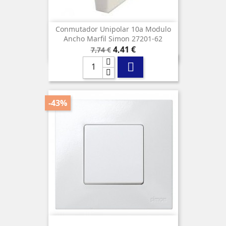
Conmutador Unipolar 10a Modulo
Ancho Marfil Simon 27201-62
Precio
Precio
4,41 €
7,74 €
base

-43%