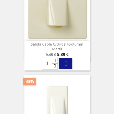
Salida Cable C/brida 45x45mm
Marfil
Precio
Precio
5,39 €
9,45 €
base

-43%