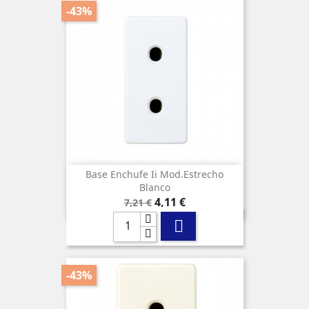
-43%
Base Enchufe Ii Mod.estrecho
Blanco
Precio
Precio
4,11 €
7,21 €
base

-43%