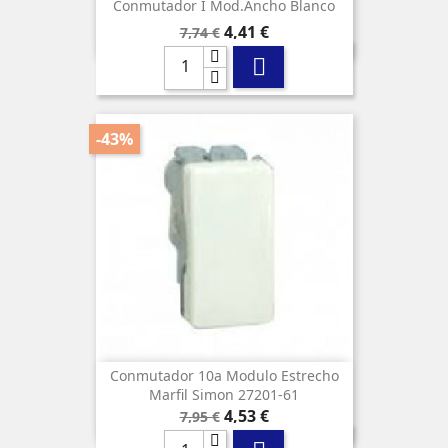
Conmutador I Mod.ancho Blanco
Precio
Precio
4,41 €
7,74 €
base

-43%
Conmutador 10a Modulo Estrecho
Marfil Simon 27201-61
Precio
Precio
4,53 €
7,95 €
base