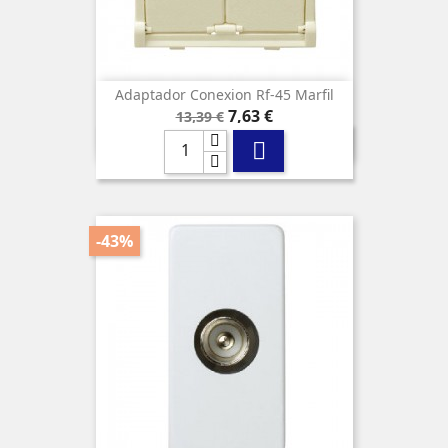
Adaptador Conexion Rf-45 Marfil
Precio
Precio
7,63 €
13,39 €
base

-43%