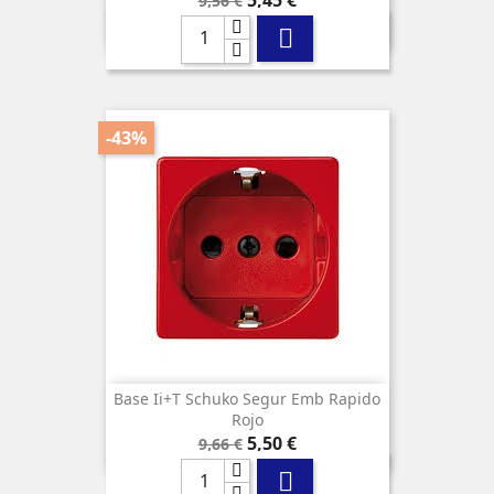
9,56 €
base

-43%
Base Ii+t Schuko Segur Emb Rapido
Rojo
Precio
Precio
5,50 €
9,66 €
base
