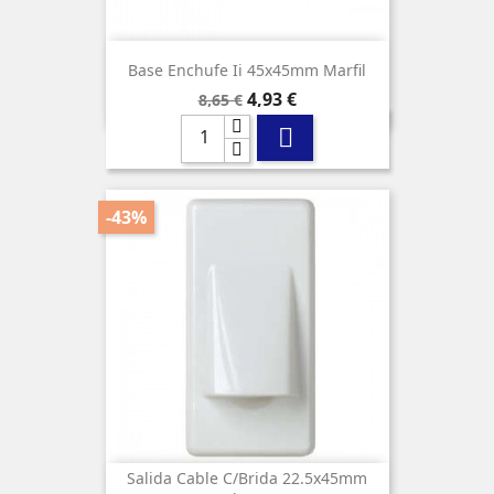
Base Enchufe Ii 45x45mm Marfil
Precio
Precio
4,93 €
8,65 €
base

-43%
Salida Cable C/brida 22.5x45mm