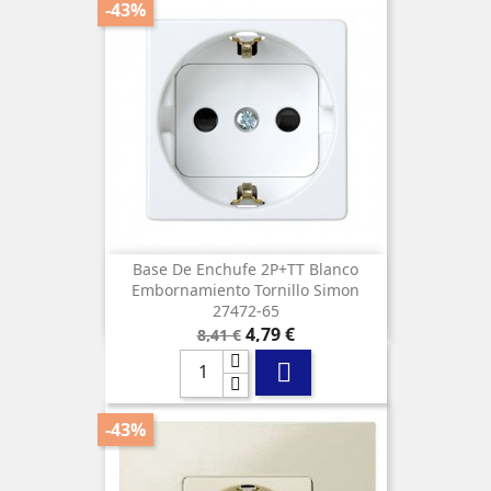
-43%
Base De Enchufe 2P+TT Blanco
Embornamiento Tornillo Simon
27472-65
Precio
Precio
4,79 €
8,41 €
base

-43%