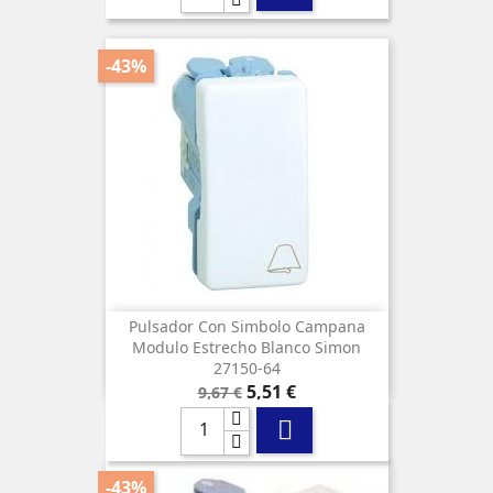
-43%
Pulsador Con Simbolo Campana
Modulo Estrecho Blanco Simon
27150-64
Precio
Precio
5,51 €
9,67 €
base

-43%