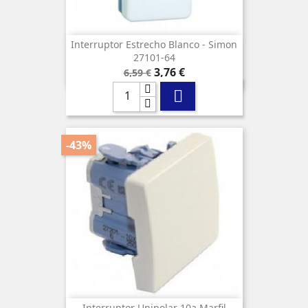
Interruptor Estrecho Blanco - Simon
27101-64
Precio
Precio
3,76 €
6,59 €
base

-43%
Interruptor Unipolar 10a Marfil