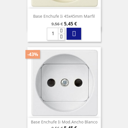
Base Enchufe Ii 45x45mm Marfil
Precio
Precio
5,45 €
9,56 €
base

-43%
Base Enchufe Ii Mod.ancho Blanco
Precio
Precio
5,45 €