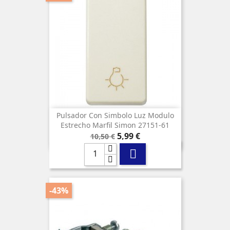
Pulsador Con Simbolo Luz Modulo
Estrecho Marfil Simon 27151-61
Precio
Precio
5,99 €
10,50 €
base

-43%