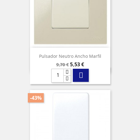
Pulsador Neutro Ancho Marfil
Precio
Precio
5,53 €
9,70 €
base

-43%