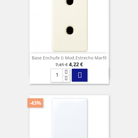
Base Enchufe Ii Mod.estrecho Marfil
Precio
Precio
4,22 €
7,41 €
base

-43%