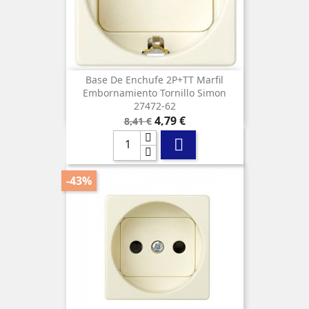
Base De Enchufe 2P+TT Marfil
Embornamiento Tornillo Simon
27472-62
Precio
Precio
4,79 €
8,41 €
base

-43%