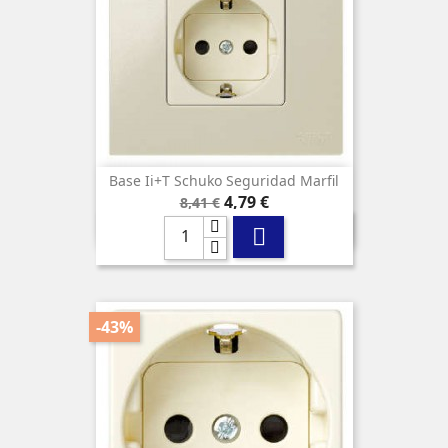
Base Ii+t Schuko Seguridad Marfil
Precio
Precio
4,79 €
8,41 €
base

-43%