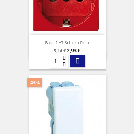
Base Ii+t Schuko Rojo
Precio
Precio
2,93 €
5,14 €
base

-43%