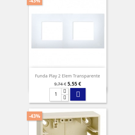
-43%
Funda Play 2 Elem Transparente
Precio
Precio
5,55 €
9,74 €
base

-43%