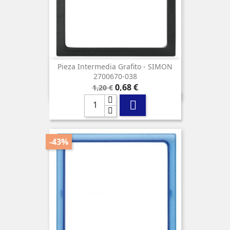
Pieza Intermedia Grafito - SIMON
2700670-038
Precio
Precio
0,68 €
1,20 €
base

-43%