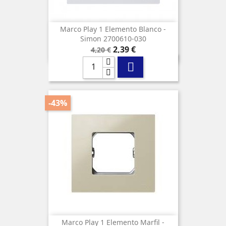
Marco Play 1 Elemento Blanco -
Simon 2700610-030
Precio
Precio
2,39 €
4,20 €
base

-43%
Marco Play 1 Elemento Marfil -