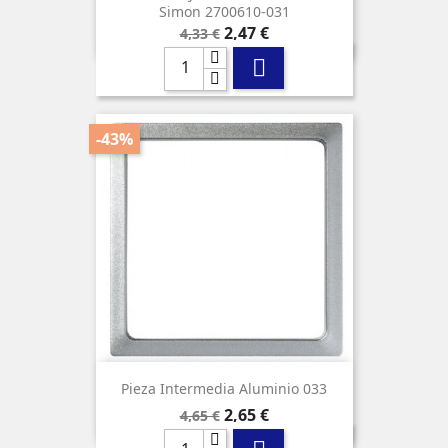
Simon 2700610-031
Precio
Precio
2,47 €
4,33 €
base

-43%
Pieza Intermedia Aluminio 033
Precio
Precio
2,65 €
4,65 €
base