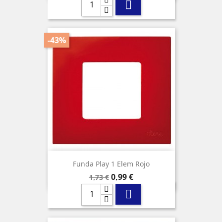

-43%
Funda Play 1 Elem Rojo
Precio
Precio
0,99 €
1,73 €
base
