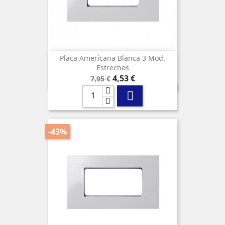
Placa Americana Blanca 3 Mod.
Estrechos
Precio
Precio
4,53 €
7,95 €
base

-43%