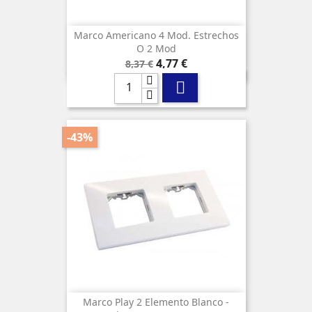
Marco Americano 4 Mod. Estrechos
O 2 Mod
Precio
Precio
4,77 €
8,37 €
base

-43%
Marco Play 2 Elemento Blanco -