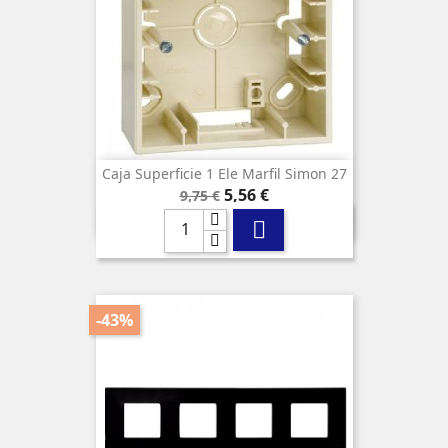
Caja Superficie 1 Ele Marfil Simon 27
Precio
Precio
5,56 €
9,75 €
base

-43%