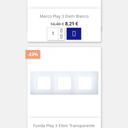
Marco Play 3 Elem Blanco
Precio
Precio
8,21 €
14,40 €
base

-43%
Funda Play 3 Elem Transparente