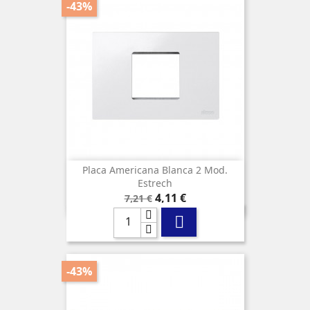
-43%
Placa Americana Blanca 2 Mod.
Estrech
Precio
Precio
4,11 €
7,21 €
base

-43%