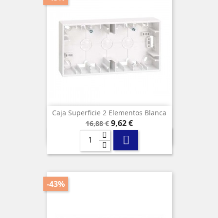
Caja Superficie 2 Elementos Blanca
Precio
Precio
9,62 €
16,88 €
base

-43%