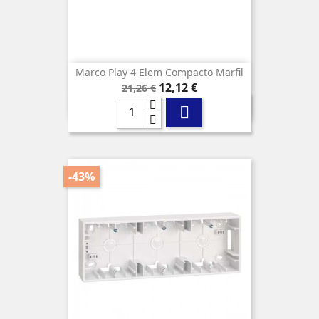
Marco Play 4 Elem Compacto Marfil
Precio
Precio
12,12 €
21,26 €
base

-43%