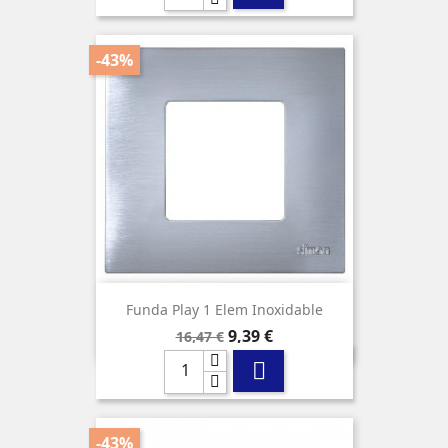
-43%
Funda Play 1 Elem Inoxidable
Precio
Precio
9,39 €
16,47 €
base

-43%