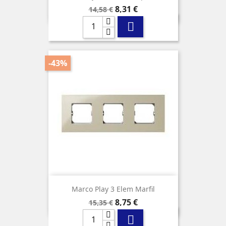
Precio
Precio
8,31 €
14,58 €
base

-43%
Marco Play 3 Elem Marfil
Precio
Precio
8,75 €
15,35 €
base
