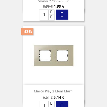
Simon 2700620-030
Precio
Precio
4,99 €
8,76 €
base

-43%
Marco Play 2 Elem Marfil
Precio
Precio
5,14 €
9,01 €
base
