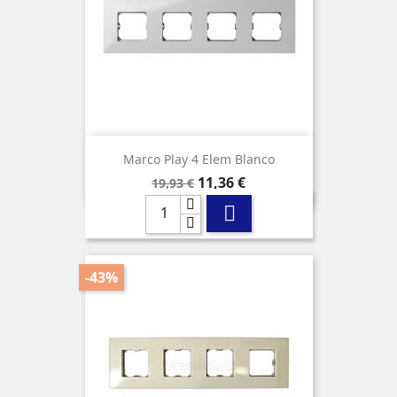
Marco Play 4 Elem Blanco
Precio
Precio
11,36 €
19,93 €
base

-43%