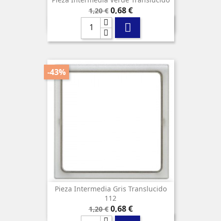
Precio
Precio
0,68 €
1,20 €
base

-43%
Pieza Intermedia Gris Translucido
112
Precio
Precio
0,68 €
1,20 €
base