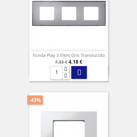
Funda Play 3 Elem Gris Translucido
Precio
Precio
4,18 €
7,33 €
base

-43%