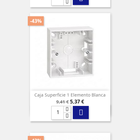
-43%
Caja Superficie 1 Elemento Blanca
Precio
Precio
5,37 €
9,41 €
base
