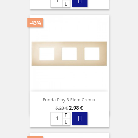

-43%
Funda Play 3 Elem Crema
Precio
Precio
2,98 €
5,23 €
base
