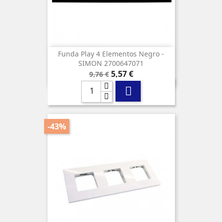
Funda Play 4 Elementos Negro -
SIMON 2700647071
Precio
Precio
5,57 €
9,76 €
base

-43%