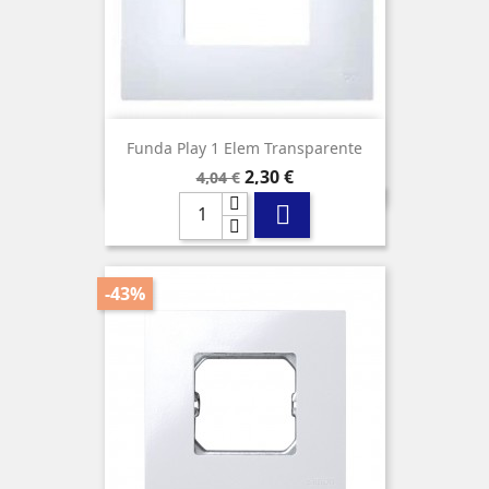
Funda Play 1 Elem Transparente
Precio
Precio
2,30 €
4,04 €
base

-43%