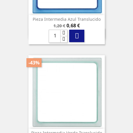
Pieza Intermedia Azul Translucido
Precio
Precio
0,68 €
1,20 €
base

-43%
Pieza Intermedia Verde Translucido