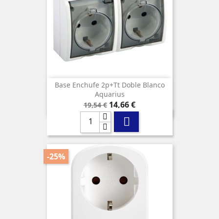
Base Enchufe 2p+tt Doble Blanco
Aquarius
Precio
Precio
14,66 €
19,54 €
base

-25%