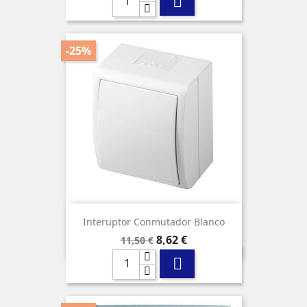

-25%
Interuptor Conmutador Blanco
Precio
Precio
8,62 €
11,50 €
base
