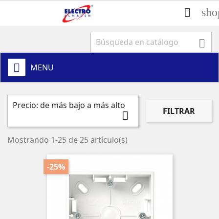
sho


MENU
Precio: de más bajo a más alto
FILTRAR

Mostrando 1-25 de 25 artículo(s)
-25%