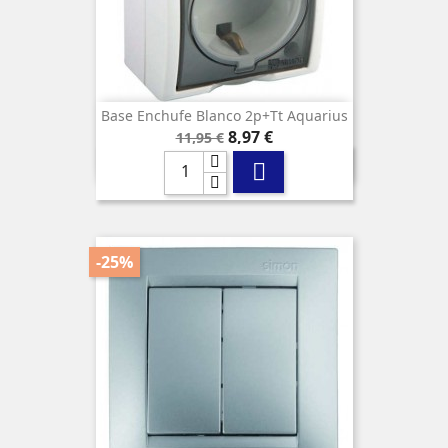
Base Enchufe Blanco 2p+tt Aquarius
Precio
Precio
8,97 €
11,95 €
base

-25%