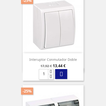
-25%
Interuptor Conmutador Doble
Precio
Precio
13,44 €
17,92 €
base

-25%