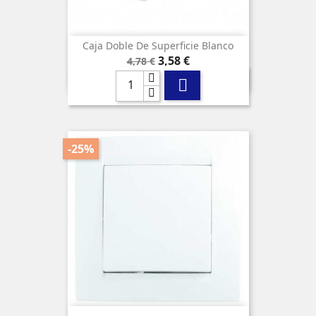
Caja Doble De Superficie Blanco
Precio
Precio
3,58 €
4,78 €
base

-25%