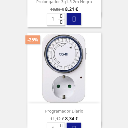
Prolongador 3g1.5 2m Negra
Precio
Precio
8,21 €
10,95 €
base

-25%
Programador Diario
Precio
Precio
8,34 €
11,12 €
base