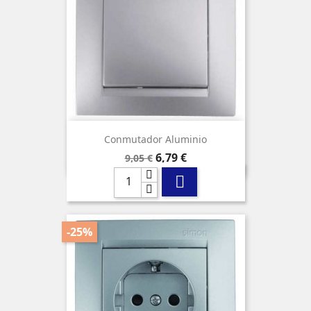
Conmutador Aluminio
Precio
Precio
6,79 €
9,05 €
base

-25%