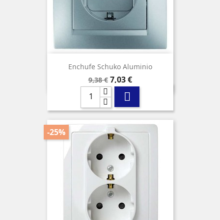
Enchufe Schuko Aluminio
Precio
Precio
7,03 €
9,38 €
base

-25%