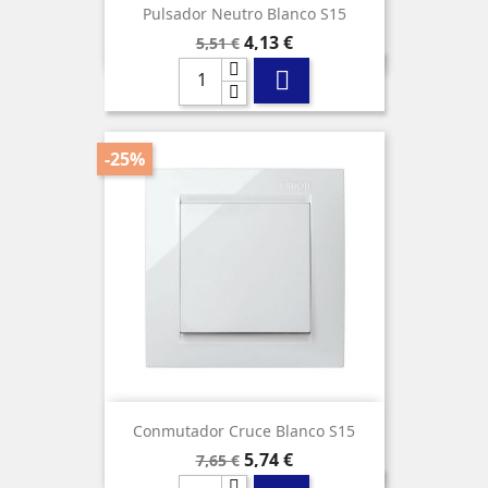
Pulsador Neutro Blanco S15
Precio
Precio
4,13 €
5,51 €
base

-25%
Conmutador Cruce Blanco S15
Precio
Precio
5,74 €
7,65 €
base