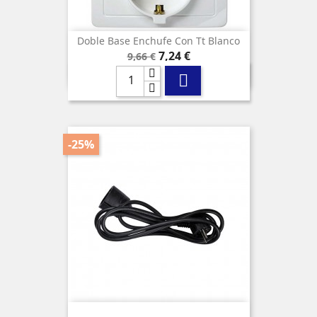
Doble Base Enchufe Con Tt Blanco
Precio
Precio
7,24 €
9,66 €
base

-25%