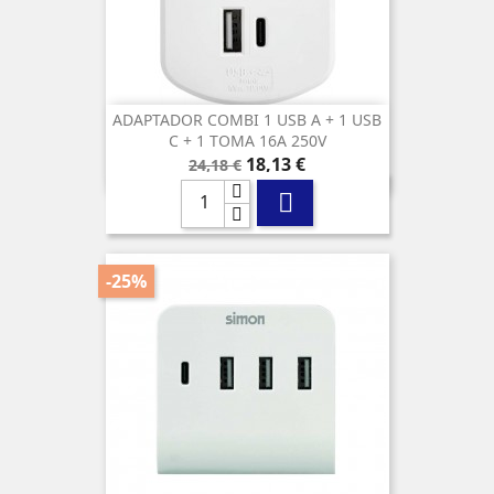
ADAPTADOR COMBI 1 USB A + 1 USB
C + 1 TOMA 16A 250V
Precio
Precio
18,13 €
24,18 €
base

-25%