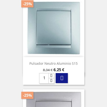
-25%
Pulsador Neutro Aluminio S15
Precio
Precio
6,25 €
8,34 €
base

-25%