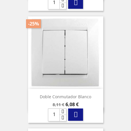

-25%
Doble Conmutador Blanco
Precio
Precio
6,08 €
8,11 €
base
