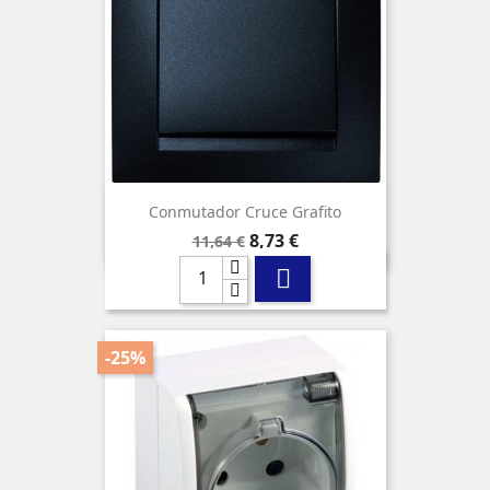
Conmutador Cruce Grafito
Precio
Precio
8,73 €
11,64 €
base

-25%