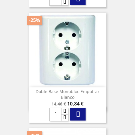
-25%
Doble Base Monobloc Empotrar
Blanco
Precio
Precio
10,84 €
14,46 €
base
