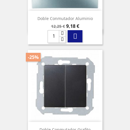
Doble Conmutador Aluminio
Precio
Precio
9,18 €
12,25 €
base

-25%
Doble Conmutador Grafito