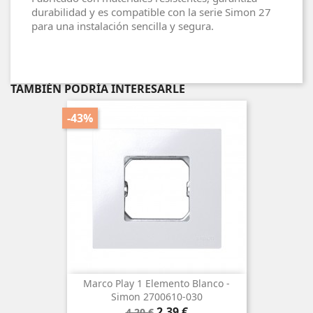
durabilidad y es compatible con la serie Simon 27
para una instalación sencilla y segura.
TAMBIÉN PODRÍA INTERESARLE
-43%
Marco Play 1 Elemento Blanco -
Simon 2700610-030
Precio
Precio
2,39 €
4,20 €