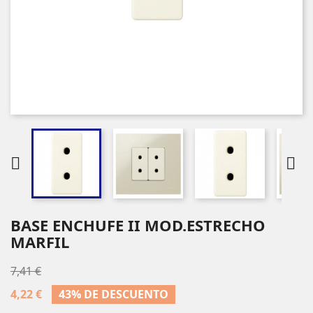


BASE ENCHUFE II MOD.ESTRECHO
MARFIL
7,41 €
4,22 €
43% DE DESCUENTO