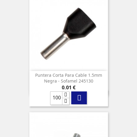
Puntera Corta Para Cable 1.5mm
Negra - Sofamel 245130
Precio
0,01 €
