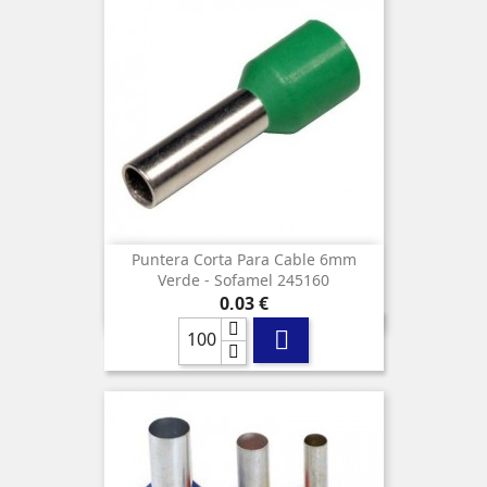
Puntera Corta Para Cable 6mm
Verde - Sofamel 245160
Precio
0,03 €
