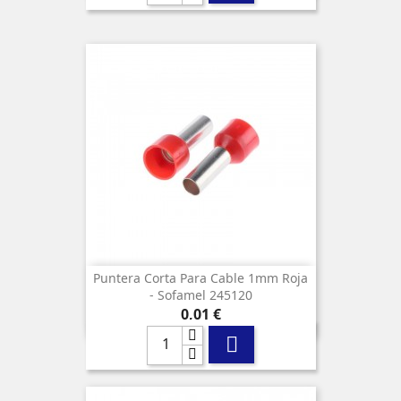
Puntera Corta Para Cable 1mm Roja
- Sofamel 245120
Precio
0,01 €
