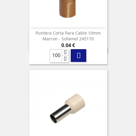
Puntera Corta Para Cable 10mm
Marron - Sofamel 245170
Precio
0,04 €
