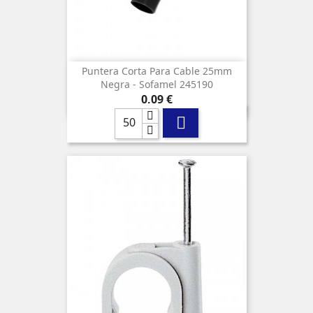
Puntera Corta Para Cable 25mm
Negra - Sofamel 245190
Precio
0,09 €
