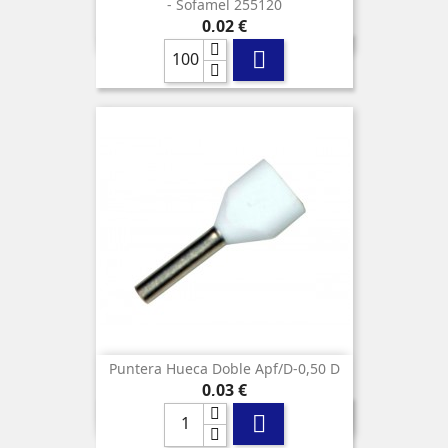
- Sofamel 255120
Precio
0,02 €

Puntera Hueca Doble Apf/d-0,50 D
Precio
0,03 €
