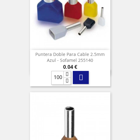
Puntera Doble Para Cable 2.5mm
Azul - Sofamel 255140
Precio
0,04 €
