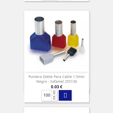
Puntera Doble Para Cable 1.5mm
Negro - Sofamel 255130
Precio
0,03 €
