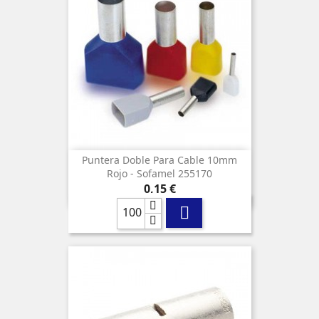
Puntera Doble Para Cable 10mm
Rojo - Sofamel 255170
Precio
0,15 €
