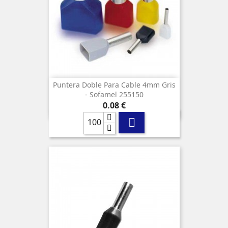
Puntera Doble Para Cable 4mm Gris
- Sofamel 255150
Precio
0,08 €
