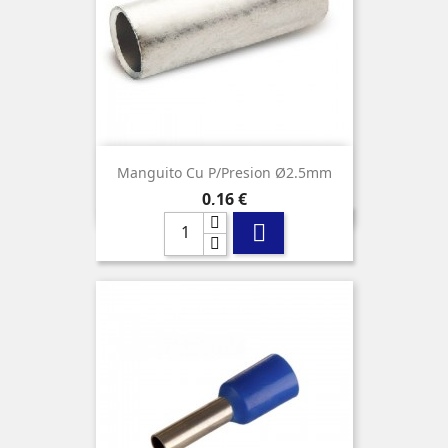
Manguito Cu P/presion Ø2.5mm
Precio
0,16 €
