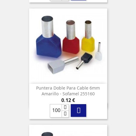
Puntera Doble Para Cable 6mm
Amarillo - Sofamel 255160
Precio
0,12 €
