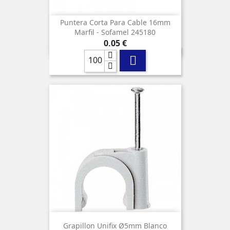
Puntera Corta Para Cable 16mm
Marfil - Sofamel 245180
Precio
0,05 €

Grapillon Unifix Ø5mm Blanco