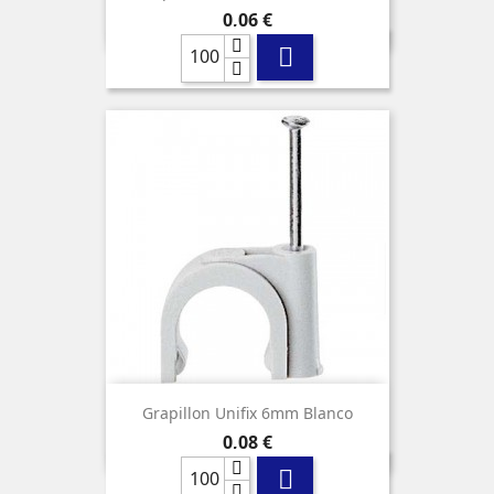
Precio
0,06 €

Grapillon Unifix 6mm Blanco
Precio
0,08 €
