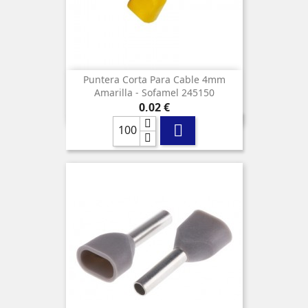
Puntera Corta Para Cable 4mm
Amarilla - Sofamel 245150
Precio
0,02 €
