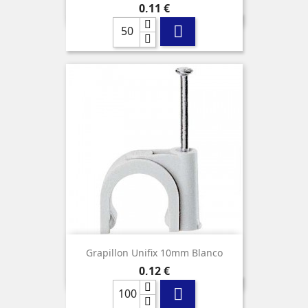
Precio
0,11 €

Grapillon Unifix 10mm Blanco
Precio
0,12 €
