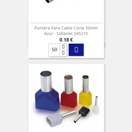
Puntera Para Cable Corta 50mm
Azul - Sofamel 245210
Precio
0,18 €
