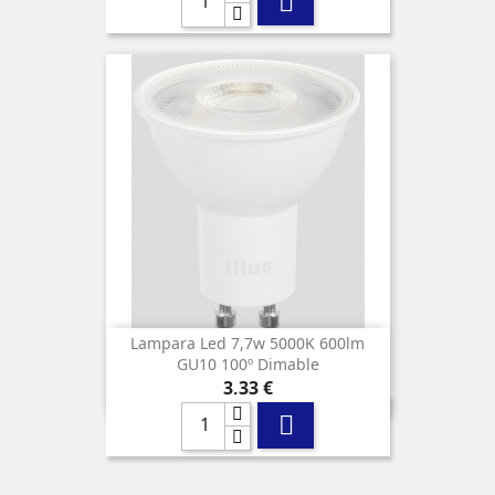

Lampara Led 7,7w 5000K 600lm
GU10 100º Dimable
Precio
3,33 €
