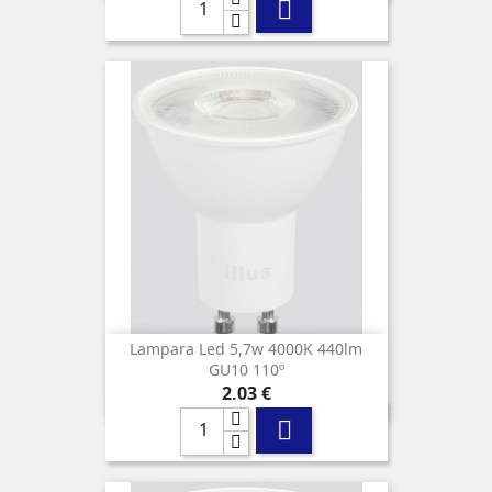

Lampara Led 5,7w 4000K 440lm
GU10 110º
Precio
2,03 €
