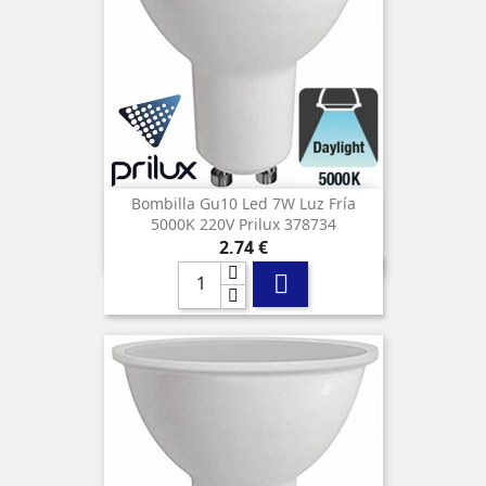
Bombilla Gu10 Led 7W Luz Fría
5000K 220V Prilux 378734
Precio
2,74 €
