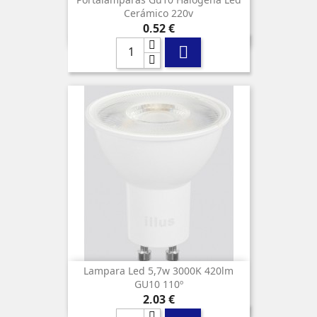
Cerámico 220v
Precio
0,52 €

Lampara Led 5,7w 3000K 420lm
GU10 110º
Precio
2,03 €