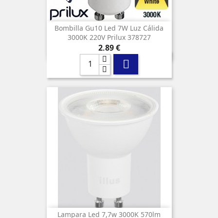
Bombilla Gu10 Led 7W Luz Cálida
3000K 220V Prilux 378727
Precio
2,89 €

Lampara Led 7,7w 3000K 570lm