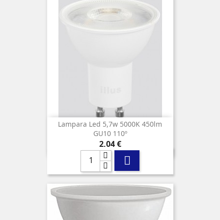
Lampara Led 5,7w 5000K 450lm
GU10 110º
Precio
2,04 €
