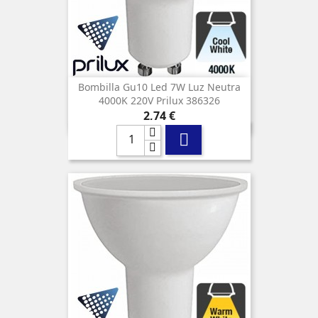
Bombilla Gu10 Led 7W Luz Neutra
4000K 220V Prilux 386326
Precio
2,74 €
