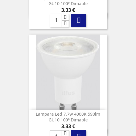
GU10 100º Dimable
Precio
3,33 €

Lampara Led 7,7w 4000K 590lm
GU10 100º Dimable
Precio
3,33 €