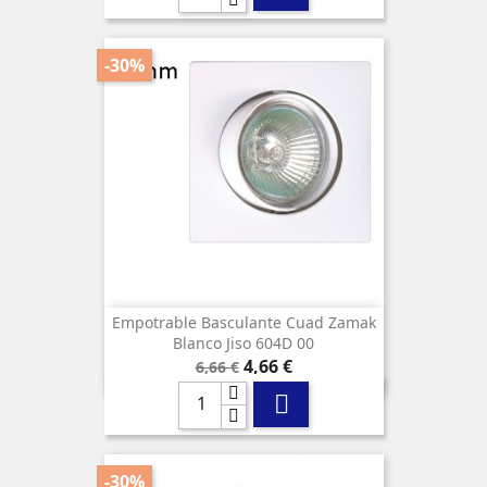
-30%
Empotrable Basculante Cuad Zamak
Blanco Jiso 604D 00
Precio
Precio
4,66 €
6,66 €
base

-30%