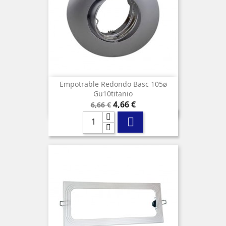
Empotrable Redondo Basc 105ø
Gu10titanio
Precio
Precio
4,66 €
6,66 €
base
