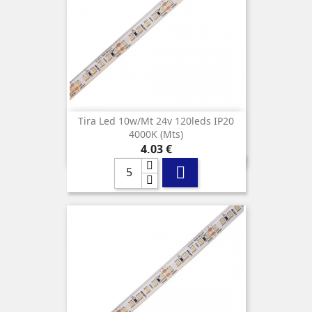
Tira Led 10w/mt 24v 120leds IP20
4000K (mts)
Precio
4,03 €
