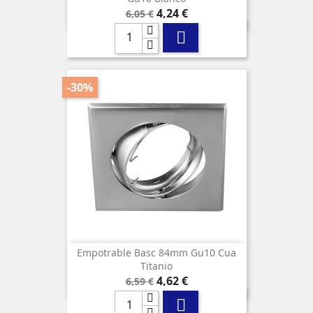
Precio
Precio
4,24 €
6,05 €
base

-30%
Empotrable Basc 84mm Gu10 Cua
Titanio
Precio
Precio
4,62 €
6,59 €
base
