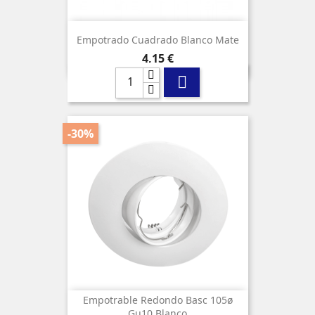
Empotrado Cuadrado Blanco Mate
Precio
4,15 €

-30%
Empotrable Redondo Basc 105ø
Gu10 Blanco