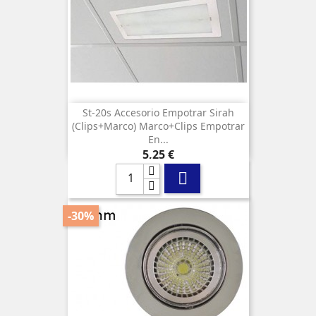
St-20s Accesorio Empotrar Sirah
(clips+marco) Marco+clips Empotrar
En...
Precio
5,25 €

-30%