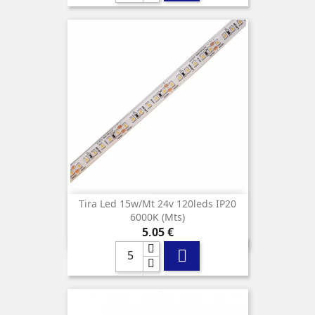
Tira Led 15w/mt 24v 120leds IP20
6000K (mts)
Precio
5,05 €
