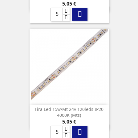
Precio
5,05 €

Tira Led 15w/mt 24v 120leds IP20
4000K (mts)
Precio
5,05 €
