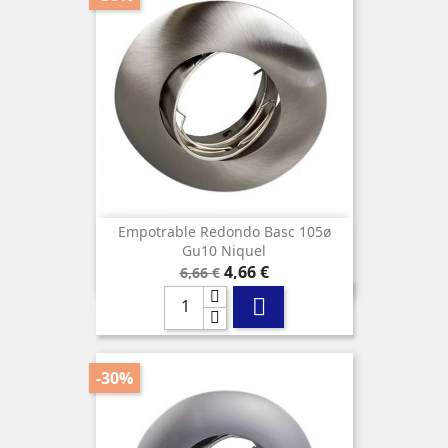
Empotrable Redondo Basc 105ø
Gu10 Niquel
Precio
Precio
4,66 €
6,66 €
base

-30%