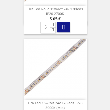
Tira Led Rollo 15w/mt 24v 120leds
IP20 2700K
Precio
5,05 €

Tira Led 15w/mt 24v 120leds IP20
3000K (mts)