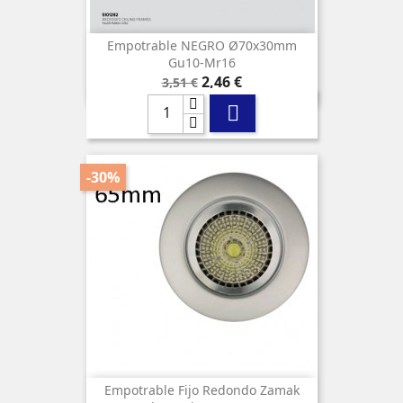
Empotrable NEGRO Ø70x30mm
Gu10-Mr16
Precio
Precio
2,46 €
3,51 €
base

-30%
Empotrable Fijo Redondo Zamak