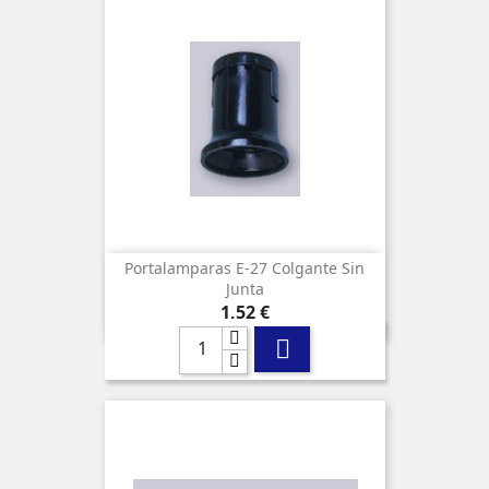
Portalamparas E-27 Colgante Sin
Junta
Precio
1,52 €
