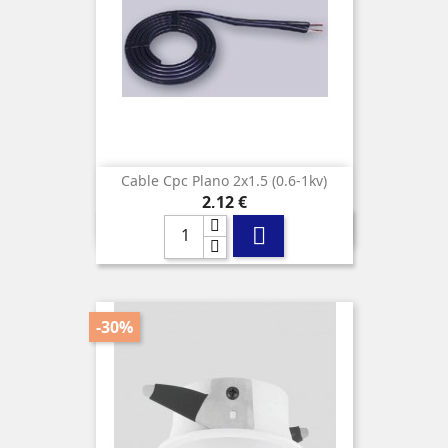
Cable Cpc Plano 2x1.5 (0.6-1kv)
Precio
2,12 €

-30%