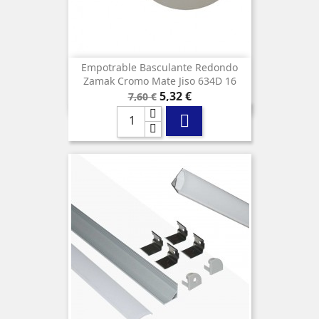
Empotrable Basculante Redondo
Zamak Cromo Mate Jiso 634D 16
Precio
Precio
5,32 €
7,60 €
base
