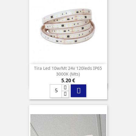
Tira Led 10w/mt 24v 120leds IP65
3000K (mts)
Precio
5,20 €
