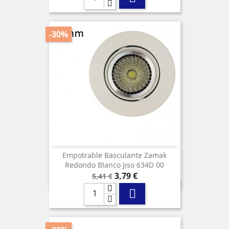
-30%
Empotrable Basculante Zamak
Redondo Blanco Jiso 634D 00
Precio
Precio
3,79 €
5,41 €
base
