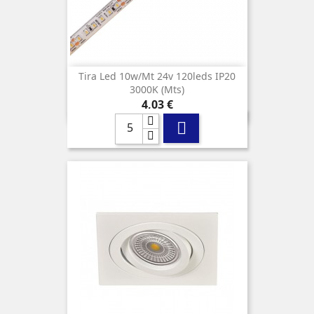
Tira Led 10w/mt 24v 120leds IP20
3000K (mts)
Precio
4,03 €
