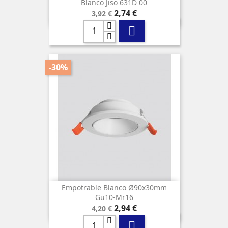
Blanco Jiso 631D 00
Precio
Precio
2,74 €
3,92 €
base

-30%
Empotrable Blanco Ø90x30mm
Gu10-Mr16
Precio
Precio
2,94 €
4,20 €
base
