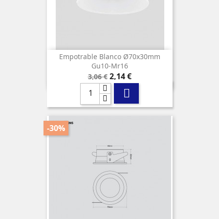
Empotrable Blanco Ø70x30mm
Gu10-Mr16
Precio
Precio
2,14 €
3,06 €
base

-30%