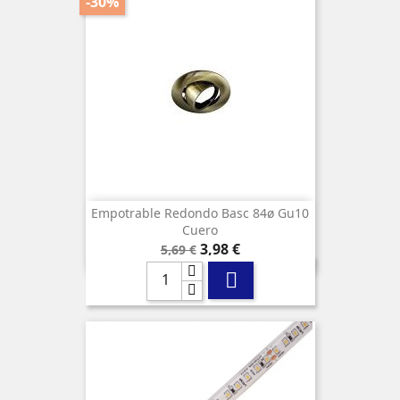
-30%
Empotrable Redondo Basc 84ø Gu10
Cuero
Precio
Precio
3,98 €
5,69 €
base
