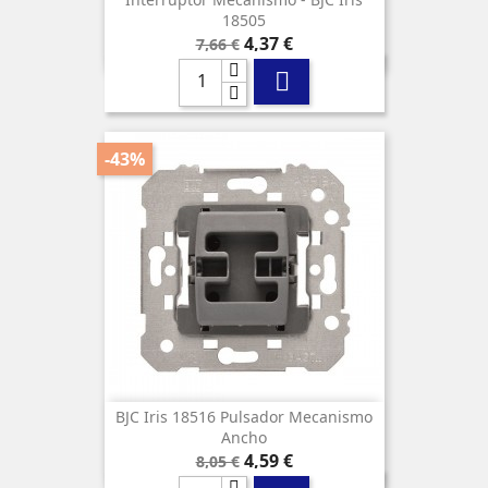
18505
Precio
Precio
4,37 €
7,66 €
base

-43%
BJC Iris 18516 Pulsador Mecanismo
Ancho
Precio
Precio
4,59 €
8,05 €
base