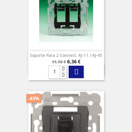
Soporte Para 2 Connect. RJ-11 / RJ-45
Precio
Precio
6,36 €
11,16 €
base

-43%