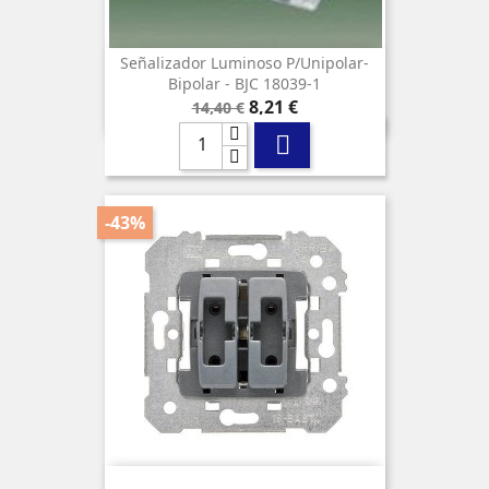
Señalizador Luminoso P/unipolar-
Bipolar - BJC 18039-1
Precio
Precio
8,21 €
14,40 €
base

-43%