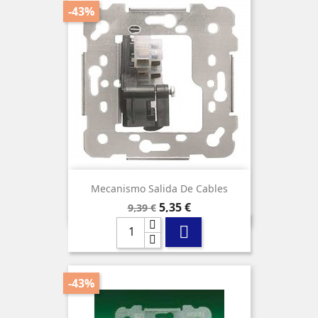
-43%
Mecanismo Salida De Cables
Precio
Precio
5,35 €
9,39 €
base

-43%