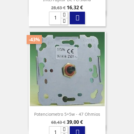
Precio
Precio
16,32 €
28,63 €
base

-43%
Potenciometro 5+5w - 47 Ohmios
Precio
Precio
39,00 €
68,43 €
base
