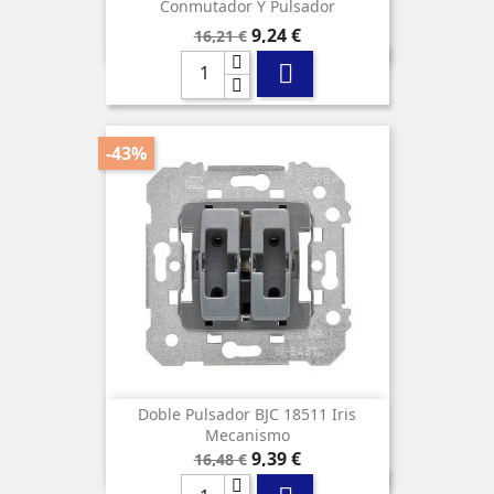
Conmutador Y Pulsador
Precio
Precio
9,24 €
16,21 €
base

-43%
Doble Pulsador BJC 18511 Iris
Mecanismo
Precio
Precio
9,39 €
16,48 €
base