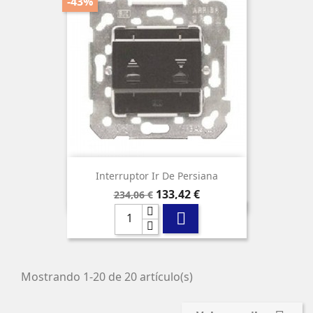
-43%
Interruptor Ir De Persiana
Precio
Precio
133,42 €
234,06 €
base

Mostrando 1-20 de 20 artículo(s)