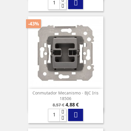

-43%
Conmutador Mecanismo - BJC Iris
18506
Precio
Precio
4,88 €
8,57 €
base
