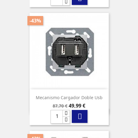
-43%
Mecanismo Cargador Doble Usb
Precio
Precio
49,99 €
87,70 €
base
