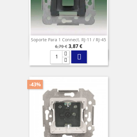
Soporte Para 1 Connect. RJ-11 / RJ-45
Precio
Precio
3,87 €
6,79 €
base

-43%