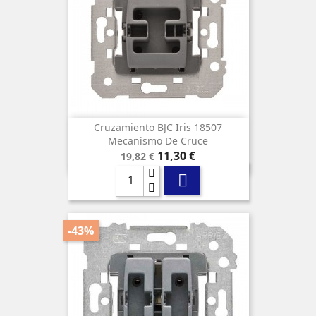
Cruzamiento BJC Iris 18507
Mecanismo De Cruce
Precio
Precio
11,30 €
19,82 €
base

-43%