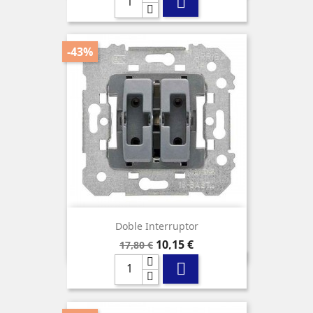

-43%
Doble Interruptor
Precio
Precio
10,15 €
17,80 €
base
