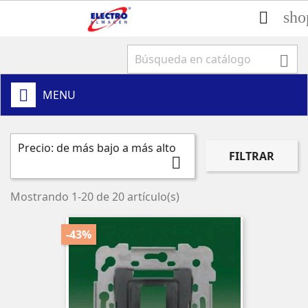
sho


MENU
Precio: de más bajo a más alto
FILTRAR

Mostrando 1-20 de 20 artículo(s)
-43%