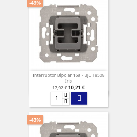
-43%
Interruptor Bipolar 16a - BJC 18508
Iris
Precio
Precio
10,21 €
17,92 €
base

-43%