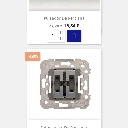
Pulsador De Persiana
Precio
Precio
15,84 €
27,78 €
base

-43%
Interruptor De Persiana