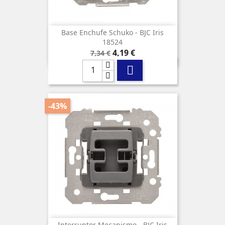
Base Enchufe Schuko - BJC Iris
18524
Precio
Precio
4,19 €
7,34 €
base

-43%
Interruptor Mecanismo - BJC Iris