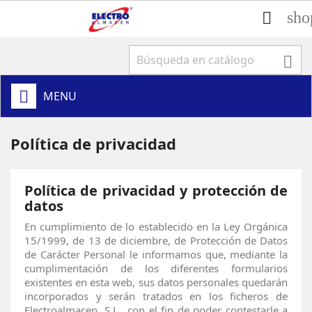
sho


MENU
Política de privacidad
Política de privacidad y protección de
datos
En cumplimiento de lo establecido en la Ley Orgánica
15/1999, de 13 de diciembre, de Protección de Datos
de Carácter Personal le informamos que, mediante la
cumplimentación de los diferentes formularios
existentes en esta web, sus datos personales quedarán
incorporados y serán tratados en los ficheros de
Electroalmacen, S.L., con el fin de poder contestarle a