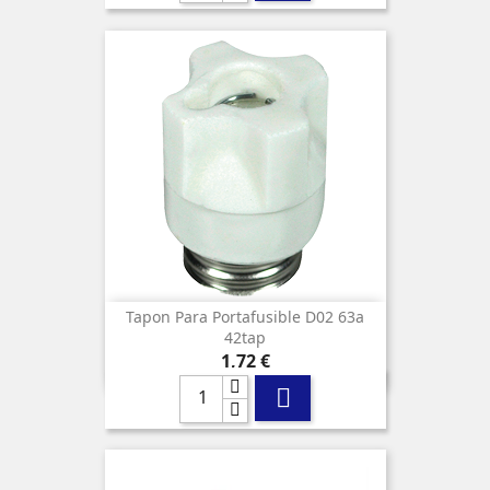
Tapon Para Portafusible D02 63a
42tap
Precio
1,72 €
