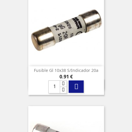
Fusible Gl 10x38 S/indicador 20a
Precio
0,91 €
