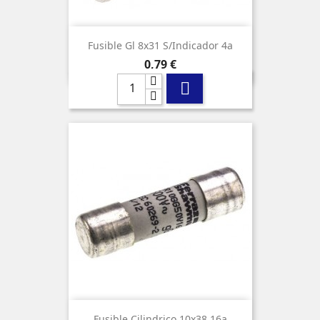
Fusible Gl 8x31 S/indicador 4a
Precio
0,79 €

Fusible Cilindrico 10x38 16a