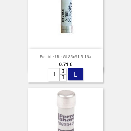
Fusible Ute Gl 85x31.5 16a
Precio
0,71 €
