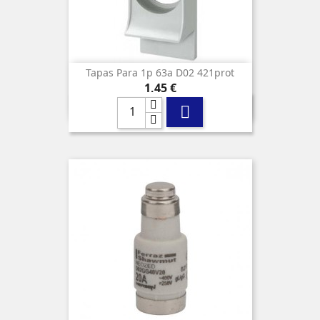
Tapas Para 1p 63a D02 421prot
Precio
1,45 €
