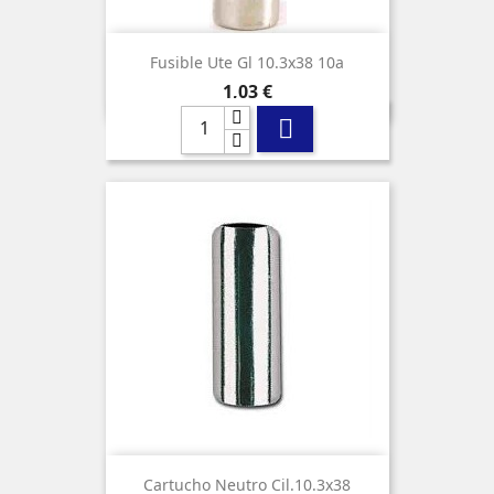
Fusible Ute Gl 10.3x38 10a
Precio
1,03 €

Cartucho Neutro Cil.10.3x38