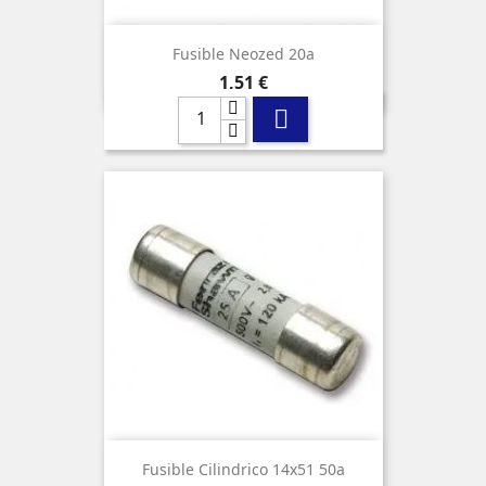
Fusible Neozed 20a
Precio
1,51 €

Fusible Cilindrico 14x51 50a