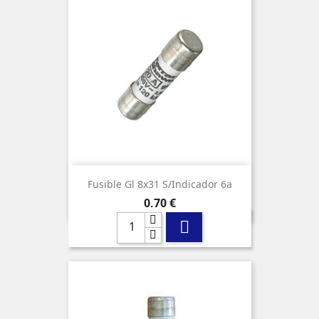
Fusible Gl 8x31 S/indicador 6a
Precio
0,70 €
