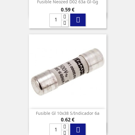
Fusible Neozed D02 63a Gl-Gg
Precio
0,59 €

Fusible Gl 10x38 S/indicador 6a
Precio
0,62 €
