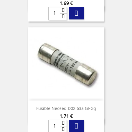
Precio
1,69 €

Fusible Neozed D02 63a Gl-Gg
Precio
1,71 €
