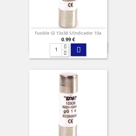
Fusible Gl 10x38 S/indicador 10a
Precio
0,99 €
