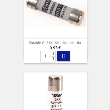
Fusible Gl 8x31 S/indicador 16a
Precio
0,93 €
