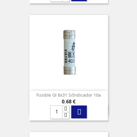
Fusible Gl 8x31 S/indicador 10a
Precio
0,68 €
