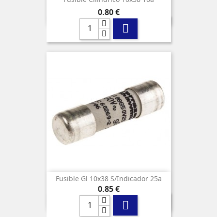
Precio
0,80 €

Fusible Gl 10x38 S/indicador 25a
Precio
0,85 €
