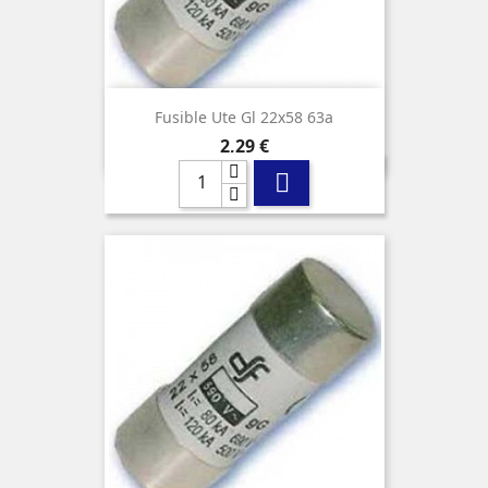
Fusible Ute Gl 22x58 63a
Precio
2,29 €
