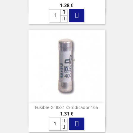
Precio
1,28 €

Fusible Gl 8x31 C/indicador 16a
Precio
1,31 €
