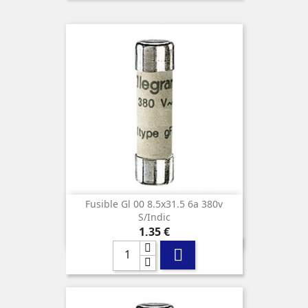
Fusible Gl 00 8.5x31.5 6a 380v
S/indic
Precio
1,35 €
