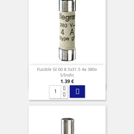
Fusible Gl 00 8.5x31.5 4a 380v
S/indic
Precio
1,39 €
