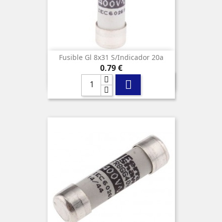
Fusible Gl 8x31 S/indicador 20a
Precio
0,79 €
