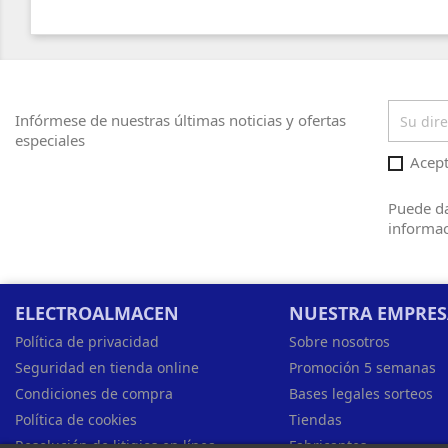
Infórmese de nuestras últimas noticias y ofertas
especiales
Acept
Puede da
informac
ELECTROALMACEN
NUESTRA EMPRE
Política de privacidad
Sobre nosotros
Seguridad en tienda online
Promoción 5 semanas
Condiciones de compra
Bases legales sorteos
Política de cookies
Tiendas
Resolución de litigios en línea
Fabricantes