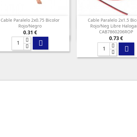
Cable Paralelo 2x0.75 Bicolor
Cable Paralelo 2x1.5 Bic


Vista rápida
Vista rápida
Rojo/negro
Rojo/neg Libre Halog
Precio
CAB7860206ROP
0,31 €
Precio
0,73 €

