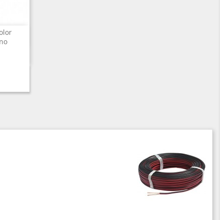
olor
ano