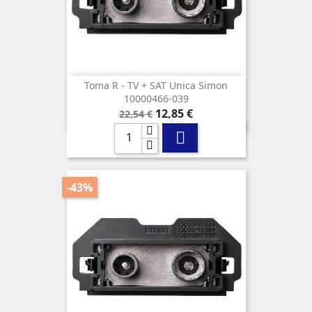
Toma R - TV + SAT Unica Simon
10000466-039
Precio
Precio
12,85 €
22,54 €
base

-43%