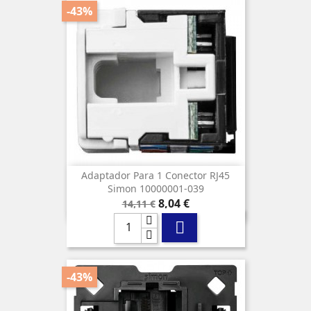
-43%
Adaptador Para 1 Conector RJ45
Simon 10000001-039
Precio
Precio
8,04 €
14,11 €
base

-43%