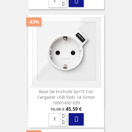

-43%
Base De Enchufe 2p+tt Con
Cargador USB 5Vdc 1A Simon
10001432-039
Precio
Precio
45,59 €
79,98 €
base
