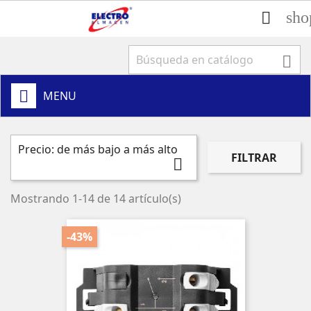
sho


MENU
Precio: de más bajo a más alto
FILTRAR

Mostrando 1-14 de 14 artículo(s)
-43%