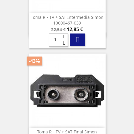
Toma R - TV + SAT Intermedia Simon
10000467-039
Precio
Precio
12,85 €
22,54 €
base

-43%
Toma R - TV + SAT Final Simon