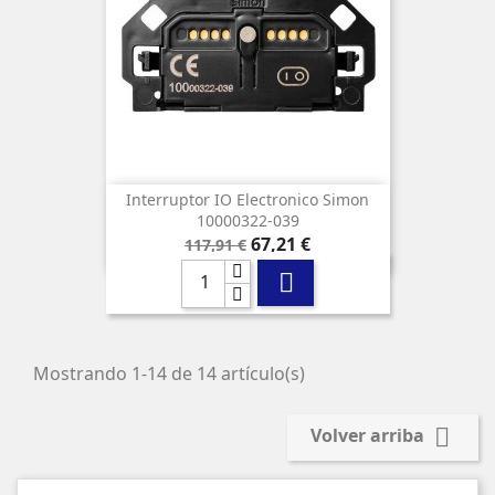
Interruptor IO Electronico Simon
10000322-039
Precio
Precio
67,21 €
117,91 €
base

Mostrando 1-14 de 14 artículo(s)

Volver arriba