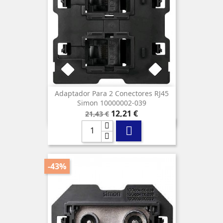
Adaptador Para 2 Conectores RJ45
Simon 10000002-039
Precio
Precio
12,21 €
21,43 €
base

-43%