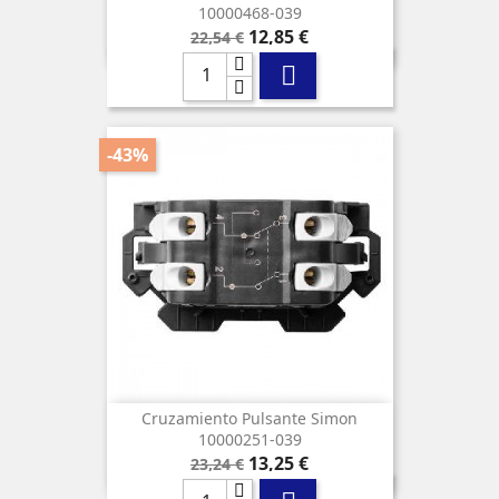
10000468-039
Precio
Precio
12,85 €
22,54 €
base

-43%
Cruzamiento Pulsante Simon
10000251-039
Precio
Precio
13,25 €
23,24 €
base