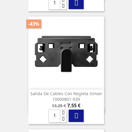

-43%
Salida De Cables Con Regleta Simon
10000801-039
Precio
Precio
7,55 €
13,25 €
base
