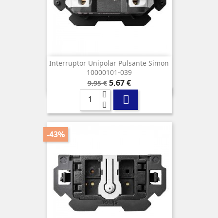
Interruptor Unipolar Pulsante Simon
10000101-039
Precio
Precio
5,67 €
9,95 €
base

-43%