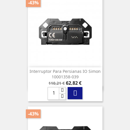
-43%
Interruptor Para Persianas IO Simon
10001358-039
Precio
Precio
62,82 €
110,21 €
base

-43%