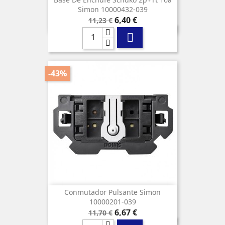
Simon 10000432-039
Precio
Precio
6,40 €
11,23 €
base

-43%
Conmutador Pulsante Simon
10000201-039
Precio
Precio
6,67 €
11,70 €
base