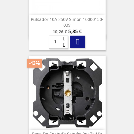
Pulsador 10A 250V Simon 10000150-
039
Precio
Precio
5,85 €
10,26 €
base

-43%
Base De Enchufe Schuko 2p+tt 16a