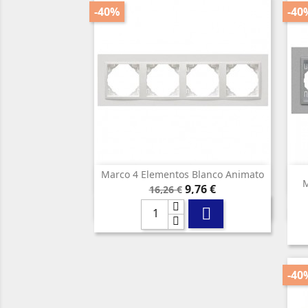
-40%
-40
Marco 4 Elementos Blanco Animato

Vista rápida
M
Precio
Precio
9,76 €
16,26 €
base

-40