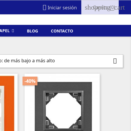
shopping_cart

Carrito
(0)
Iniciar sesión
FAPEL
BLOG
CONTACTO
o: de más bajo a más alto

-40%