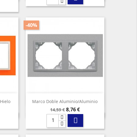
-40%

Vista rápida
hielo
Marco Doble Aluminio/aluminio
Precio
Precio
8,76 €
14,59 €
base
