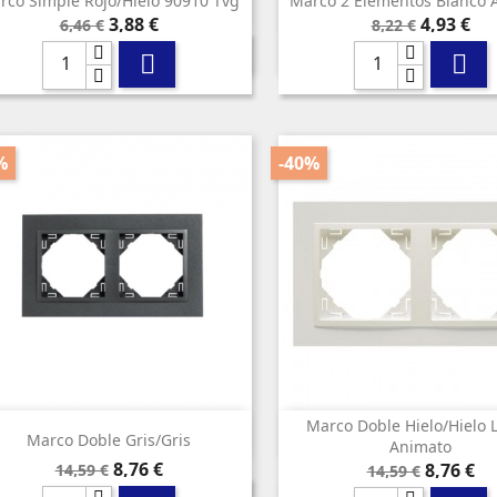
rco Simple Rojo/hielo 90910 Tvg
Marco 2 Elementos Blanco 


Vista rápida
Vista rápida
Precio
Precio
Precio
Precio
3,88 €
4,93 €
6,46 €
8,22 €
base
base


%
-40%
Marco Doble Hielo/hielo 


Vista rápida
Vista rápida
Marco Doble Gris/gris
Animato
Precio
Precio
8,76 €
Precio
Precio
8,76 €
14,59 €
14,59 €
base
base