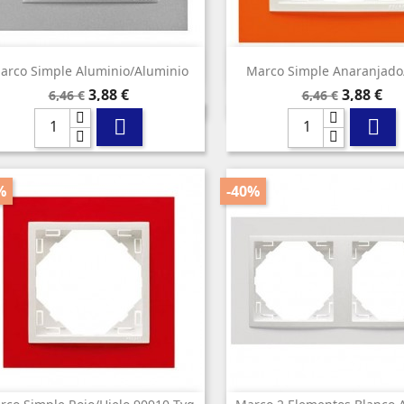


Vista rápida
Vista rápida
arco Simple Aluminio/aluminio
Marco Simple Anaranjado
Precio
Precio
Precio
Precio
3,88 €
3,88 €
6,46 €
6,46 €
base
base


%
-40%