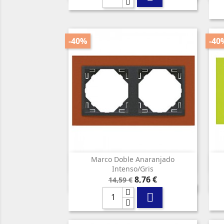
-40%
-40
Marco Doble Anaranjado

Vista rápida
Intenso/gris
Precio
Precio
8,76 €
14,59 €
base
