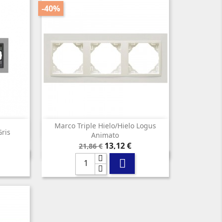
-40%
Marco Triple Hielo/hielo Logus

Vista rápida
gris
Animato
Precio
Precio
13,12 €
21,86 €
base
