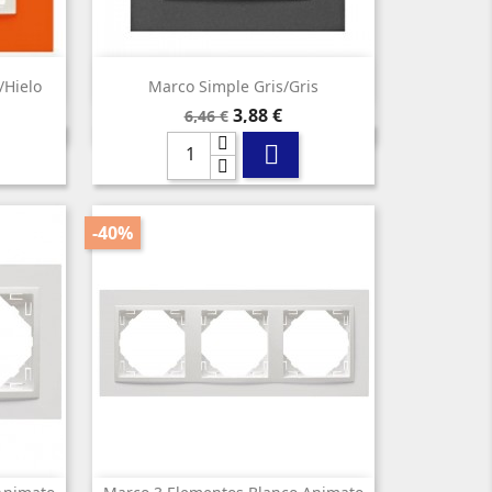

Vista rápida
/hielo
Marco Simple Gris/gris
Precio
Precio
3,88 €
6,46 €
base

-40%