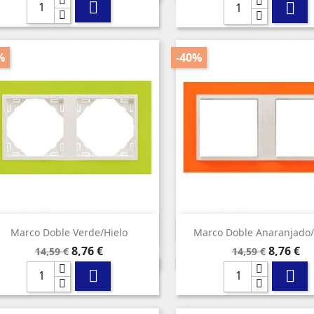


%
-40%


Vista rápida
Vista rápida
Marco Doble Verde/hielo
Marco Doble Anaranjado/
Precio
Precio
Precio
Precio
8,76 €
8,76 €
14,59 €
14,59 €
base
base

