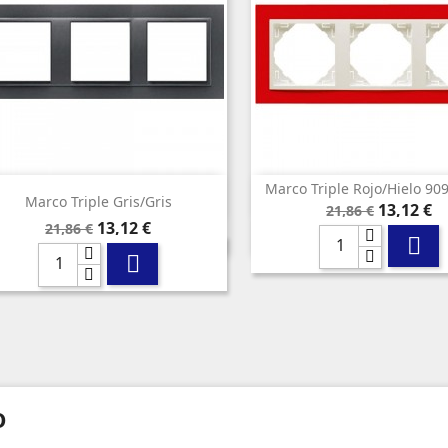
Marco Triple Rojo/hielo 90


Vista rápida
Vista rápida
Marco Triple Gris/gris
Precio
Precio
13,12 €
21,86 €
Precio
Precio
13,12 €
base
21,86 €

base

O