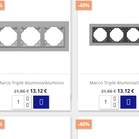
%
-40%


Vista rápida
Vista rápida
arco Triple Aluminio/aluminio
Marco Triple Aluminio/
Precio
Precio
Precio
Precio
13,12 €
13,12 €
21,86 €
21,86 €
base
base


%
-40%