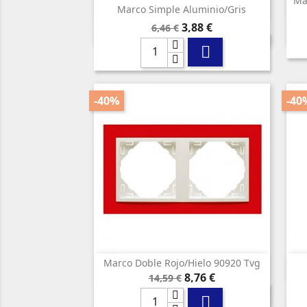
Ma

Vista rápida
Marco Simple Aluminio/gris
Precio
Precio
3,88 €
6,46 €
base

-40%
-40
Marco Doble Rojo/hielo 90920 Tvg

Vista rápida
Precio
Precio
8,76 €
14,59 €
base
