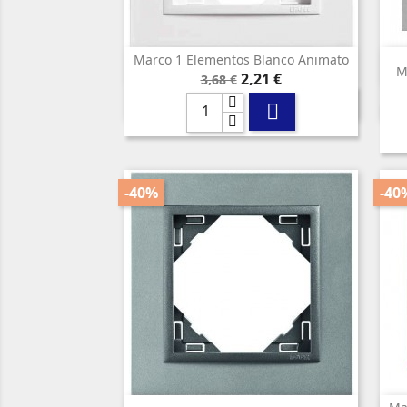
Marco 1 Elementos Blanco Animato

Vista rápida
M
Precio
Precio
2,21 €
3,68 €
base

-40%
-40