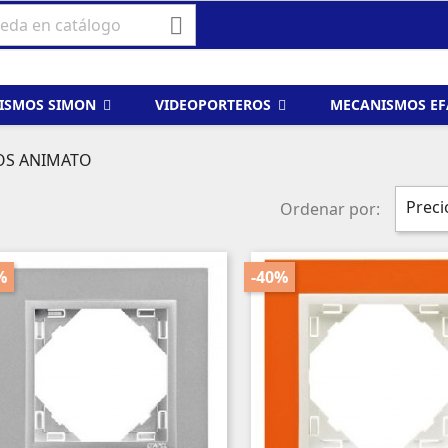

ISMOS SIMON
VIDEOPORTEROS
MECANISMOS E
OS ANIMATO
Preci
Ordenar por:
%
-40%