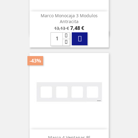
Marco Monocaja 3 Modulos
Antracita
Precio
Precio
7,48 €
13,13 €
base

-43%
Marco 4 Ventanas Bl