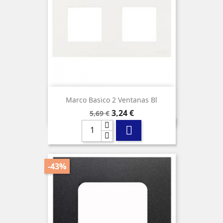
Marco Basico 2 Ventanas Bl
Precio
Precio
3,24 €
5,69 €
base

-43%