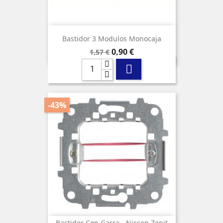
Bastidor 3 Modulos Monocaja
Precio
Precio
0,90 €
1,57 €
base

-43%
Bastidor Con Garra - Nissen Zenit