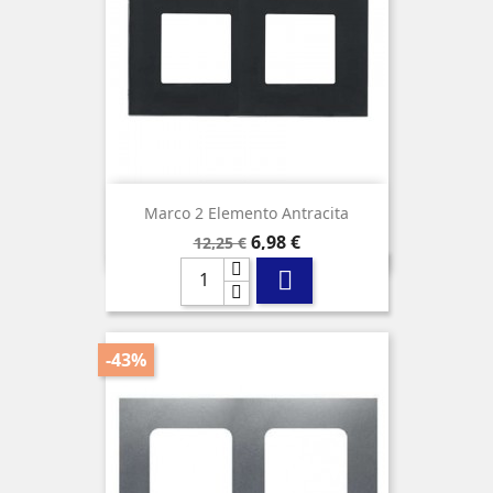
Marco 2 Elemento Antracita
Precio
Precio
6,98 €
12,25 €
base

-43%