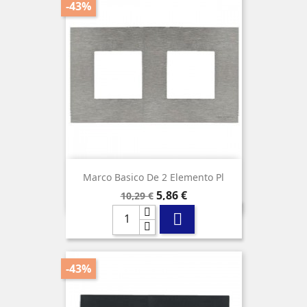
-43%
Marco Basico De 2 Elemento Pl
Precio
Precio
5,86 €
10,29 €
base

-43%