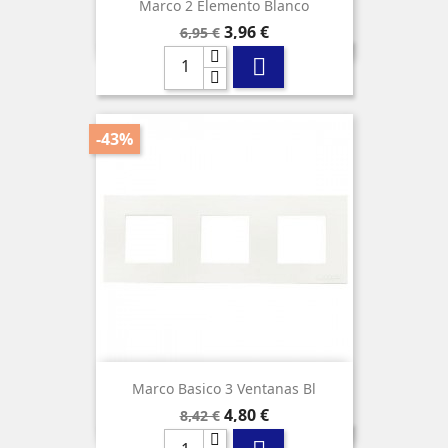
Marco 2 Elemento Blanco
Precio
Precio
3,96 €
6,95 €
base

-43%
Marco Basico 3 Ventanas Bl
Precio
Precio
4,80 €
8,42 €
base