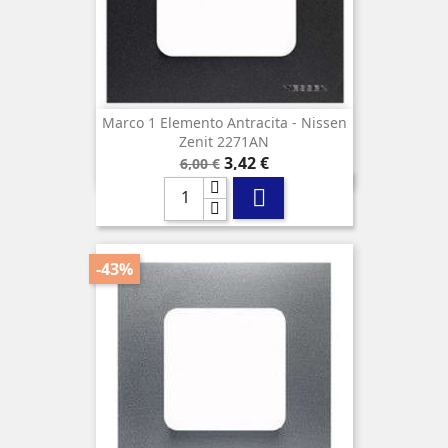
Marco 1 Elemento Antracita - Nissen
Zenit 2271AN
Precio
Precio
3,42 €
6,00 €
base

-43%