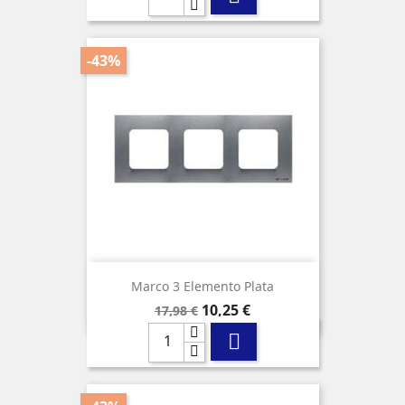
-43%
Marco 3 Elemento Plata
Precio
Precio
10,25 €
17,98 €
base
