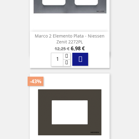
Marco 2 Elemento Plata - Niessen
Zenit 2272PL
Precio
Precio
6,98 €
12,25 €
base

-43%