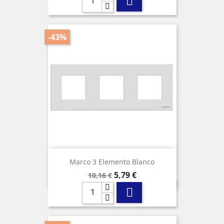

-43%
Marco 3 Elemento Blanco
Precio
Precio
5,79 €
10,16 €
base
