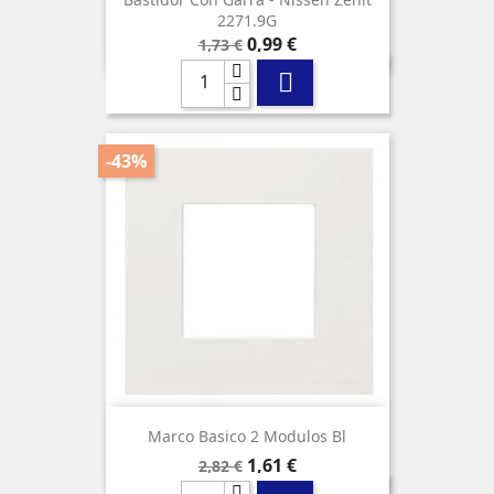
2271.9G
Precio
Precio
0,99 €
1,73 €
base

-43%
Marco Basico 2 Modulos Bl
Precio
Precio
1,61 €
2,82 €
base