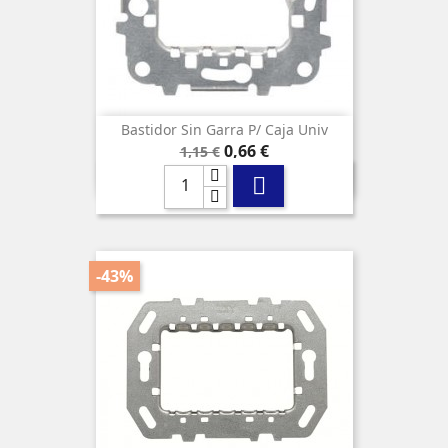
Bastidor Sin Garra P/ Caja Univ
Precio
Precio
0,66 €
1,15 €
base

-43%