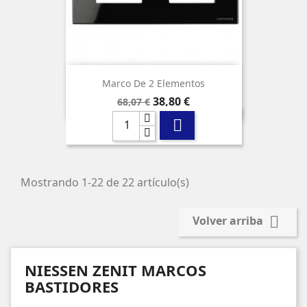
Marco De 2 Elementos
Precio
Precio
38,80 €
68,07 €
base

Mostrando 1-22 de 22 artículo(s)

Volver arriba
NIESSEN ZENIT MARCOS
BASTIDORES