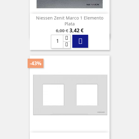
Niessen Zenit Marco 1 Elemento
Plata
Precio
Precio
3,42 €
6,00 €
base

-43%