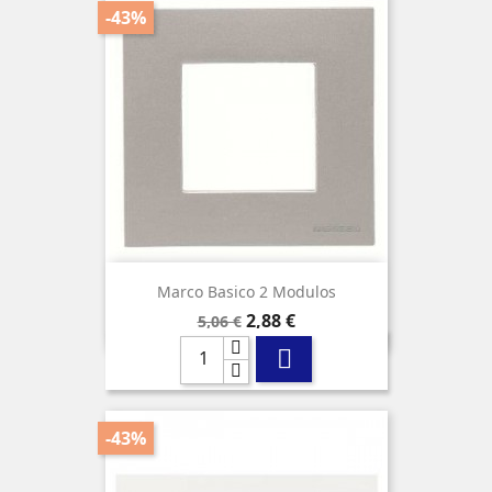
-43%
Marco Basico 2 Modulos
Precio
Precio
2,88 €
5,06 €
base

-43%