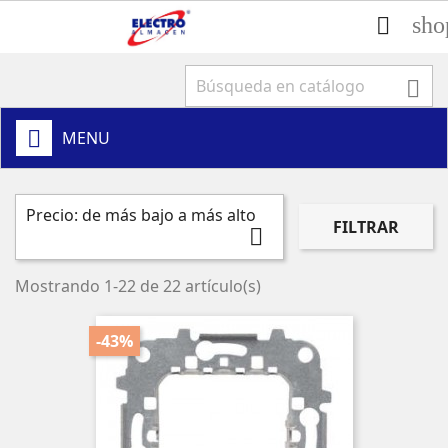
sho


MENU
Precio: de más bajo a más alto
FILTRAR

Mostrando 1-22 de 22 artículo(s)
-43%