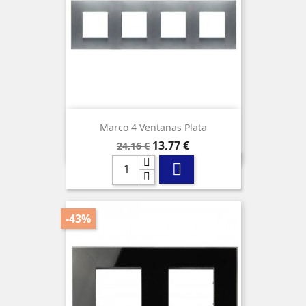
Marco 4 Ventanas Plata
Precio
Precio
13,77 €
24,16 €
base

-43%