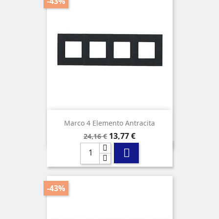
-43%
Marco 4 Elemento Antracita
Precio
Precio
13,77 €
24,16 €
base

-43%