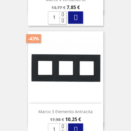
Precio
Precio
7,85 €
13,77 €
base

-43%
Marco 3 Elemento Antracita
Precio
Precio
10,25 €
17,98 €
base
