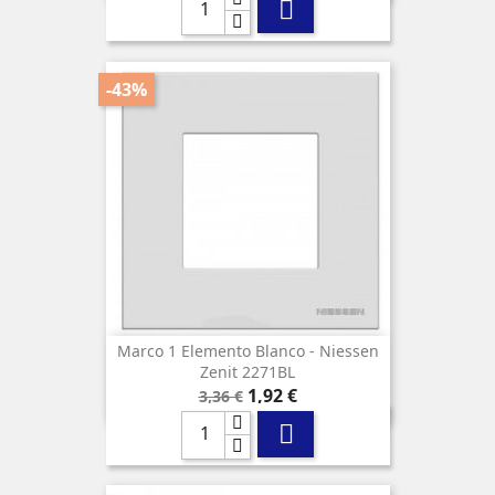

-43%
Marco 1 Elemento Blanco - Niessen
Zenit 2271BL
Precio
Precio
1,92 €
3,36 €
base
