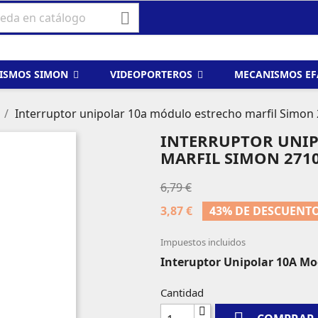

ISMOS SIMON
VIDEOPORTEROS
MECANISMOS E
Interruptor unipolar 10a módulo estrecho marfil Simon
INTERRUPTOR UNI
MARFIL SIMON 2710
6,79 €
3,87 €
43% DE DESCUENT
Impuestos incluidos
Interuptor Unipolar 10A Mo
Cantidad