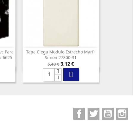
vc Para
Tapa Ciega Modulo Estrecho Marfil

Vista rápida
a 6625
Simon 27800-31
Precio
Precio
3,12 €
5,48 €
base

Facebook
Twitter
YouTube
I