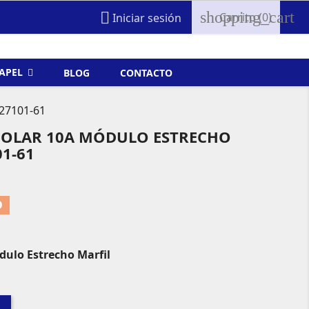
shopping_cart

Carrito
(0)
Iniciar sesión
FAPEL
BLOG
CONTACTO
 27101-61
POLAR 10A MÓDULO ESTRECHO
1-61
O
dulo Estrecho Marfil