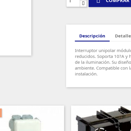

COMPRAR
Descripción
Detalle
Interruptor unipolar módulo
reducidos. Soporta 10?A y h
de la iluminación. Su diseñ
ambiente. Compatible con la
instalación.