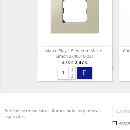
Marco Play 1 Elemento Marfil -
Con

Vista rápida
Simon 2700610-031
Precio
Precio
2,47 €
4,33 €
base

Infórmese de nuestras últimas noticias y ofertas
especiales
Acept