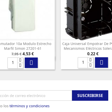
mutador 10a Modulo Estrecho
Caja Universal Empotrar De P


Vista rápida
Vista rápida
Marfil Simon 27201-61
Mecanismos Eléctricos Soler
Precio
Precio
Precio
4,53 €
0,22 €
7,95 €
base


o los
términos y condiciones