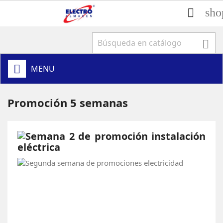
sho


MENU
Promoción 5 semanas