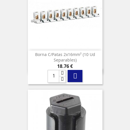
Borna C/patas 2x16mm² (10 Ud
Separables)
Precio
18,76 €
