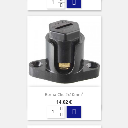

Borna Clic 2x10mm²
Precio
14,02 €
