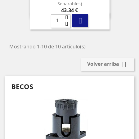
Separables)
Precio
43,34 €

Mostrando 1-10 de 10 artículo(s)

Volver arriba
BECOS