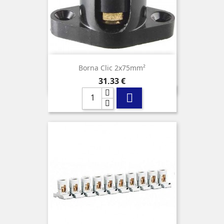
Borna Clic 2x75mm²
Precio
31,33 €
