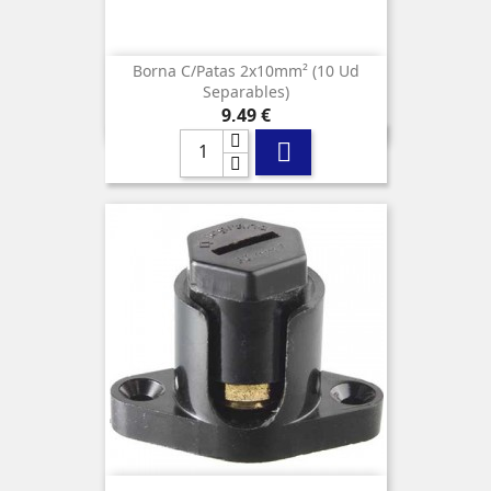
Borna C/patas 2x10mm² (10 Ud
Separables)
Precio
9,49 €
