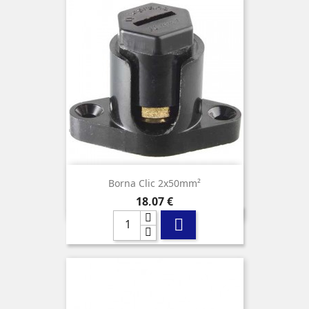
Borna Clic 2x50mm²
Precio
18,07 €
