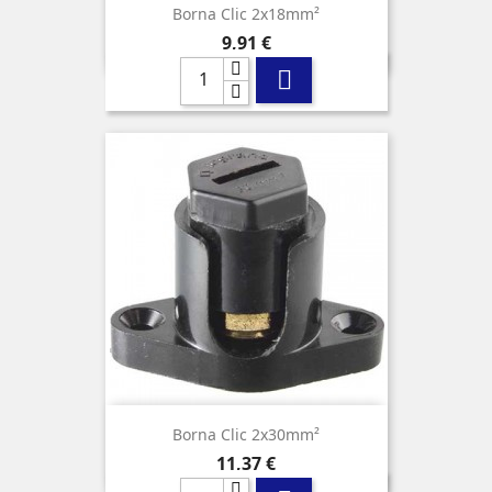
Borna Clic 2x18mm²
Precio
9,91 €

Borna Clic 2x30mm²
Precio
11,37 €