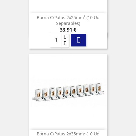
Borna C/patas 2x25mm² (10 Ud
Separables)
Precio
33,91 €

Borna C/patas 2x35mm² (10 Ud