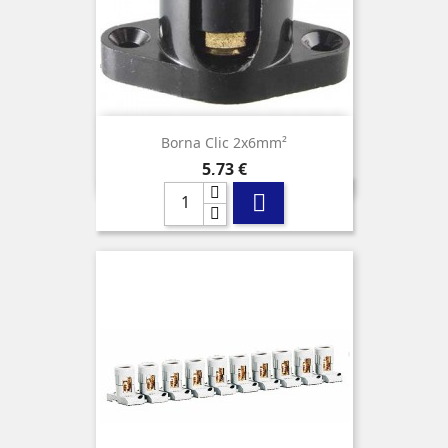
Borna Clic 2x6mm²
Precio
5,73 €
