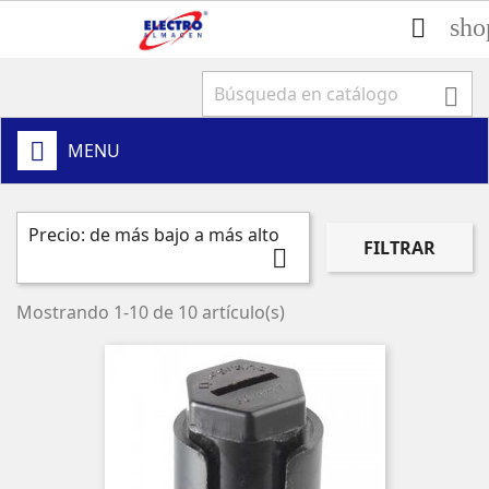
sho


MENU
Precio: de más bajo a más alto
FILTRAR

Mostrando 1-10 de 10 artículo(s)