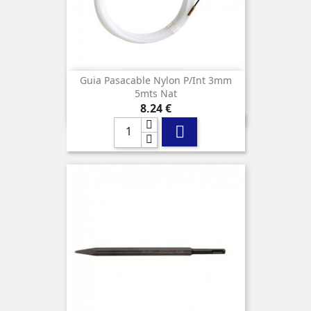
Guia Pasacable Nylon P/int 3mm
5mts Nat
Precio
8,24 €
