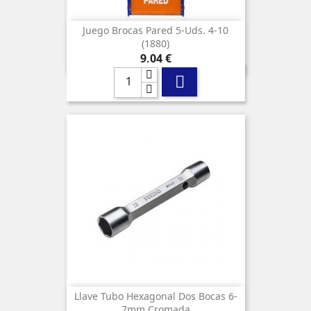
Juego Brocas Pared 5-Uds. 4-10
(1880)
Precio
9,04 €

Llave Tubo Hexagonal Dos Bocas 6-
7mm Cromada