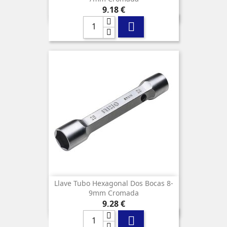
Precio
9,18 €

Llave Tubo Hexagonal Dos Bocas 8-
9mm Cromada
Precio
9,28 €
