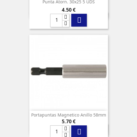
Punta Atorn. 30x25 5 UDS
Precio
4,50 €

Portapuntas Magnetico Anillo 58mm
Precio
5,70 €
