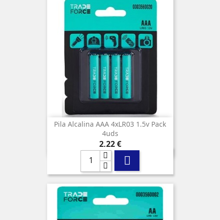
Pila Alcalina AAA 4xLR03 1.5v Pack
4uds
Precio
2,22 €
