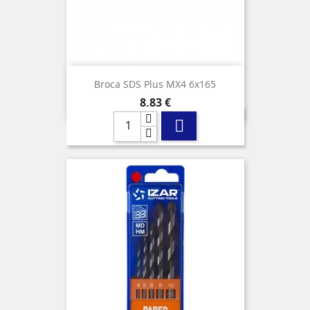
Broca SDS Plus MX4 6x165
Precio
8,83 €
