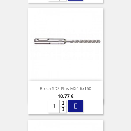
Broca SDS Plus MX4 6x160
Precio
10,77 €
