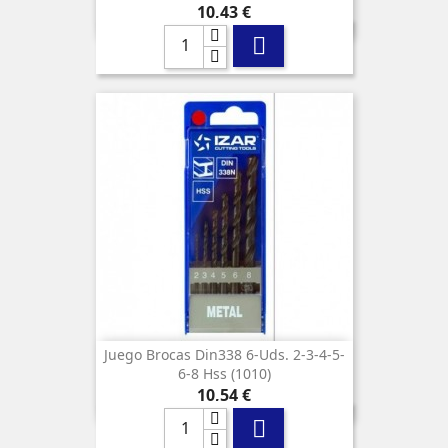
Precio
10,43 €

Juego Brocas Din338 6-Uds. 2-3-4-5-
6-8 Hss (1010)
Precio
10,54 €
