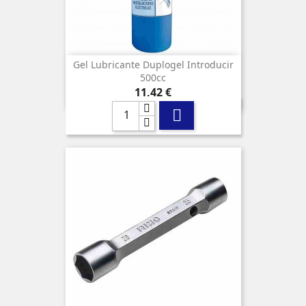
Gel Lubricante Duplogel Introducir
500cc
Precio
11,42 €
