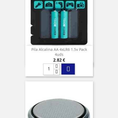
Pila Alcalina AA 4xLR6 1.5v Pack
4uds
Precio
2,82 €
