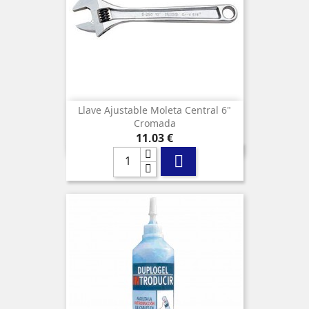
Llave Ajustable Moleta Central 6"
Cromada
Precio
11,03 €
