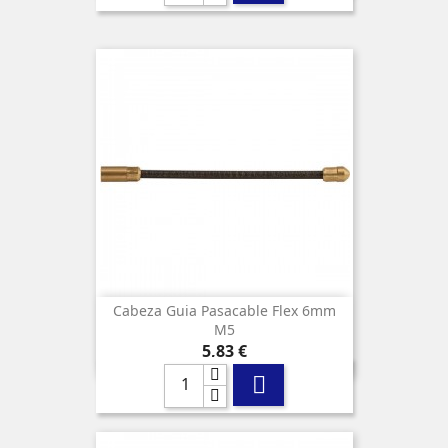
Cabeza Guia Pasacable Flex 6mm
M5
Precio
5,83 €
