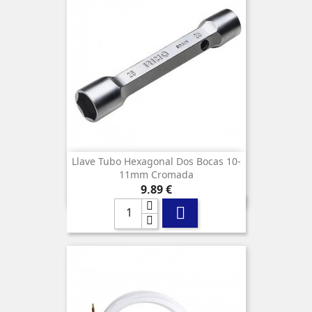
Llave Tubo Hexagonal Dos Bocas 10-
11mm Cromada
Precio
9,89 €
