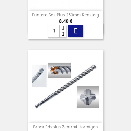
Puntero Sds Plus 250mm Rensteig
Precio
8,40 €

Broca Sdsplus Zentro4 Hormigon