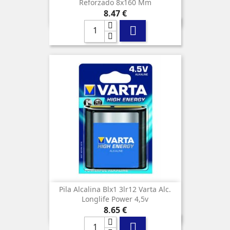
Reforzado 8x160 Mm
Precio
8,47 €

Pila Alcalina Blx1 3lr12 Varta Alc.
Longlife Power 4,5v
Precio
8,65 €
