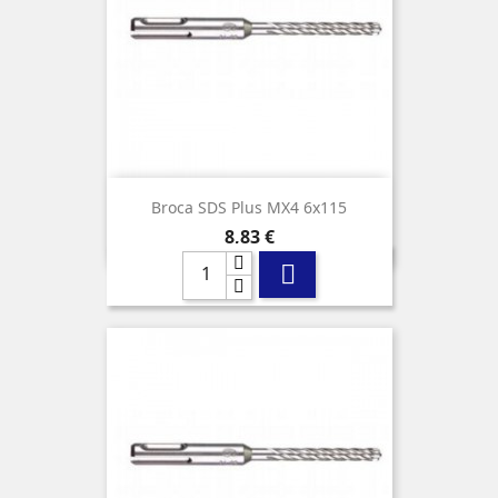
Broca SDS Plus MX4 6x115
Precio
8,83 €
