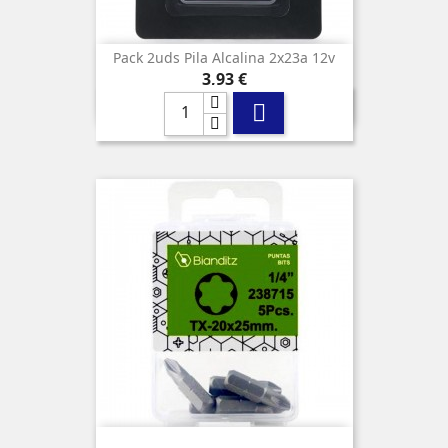
Pack 2uds Pila Alcalina 2x23a 12v
Precio
3,93 €
