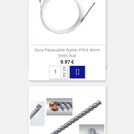
Guia Pasacable Nylon P/int 4mm
5mts Nat
Precio
9,97 €
