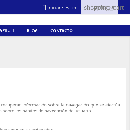
shopping_cart

Carrito
(0)
Iniciar sesión
FAPEL
BLOG
CONTACTO
 recuperar información sobre la navegación que se efectúa
n sobre los hábitos de navegación del usuario.
instalado en su ordenador.