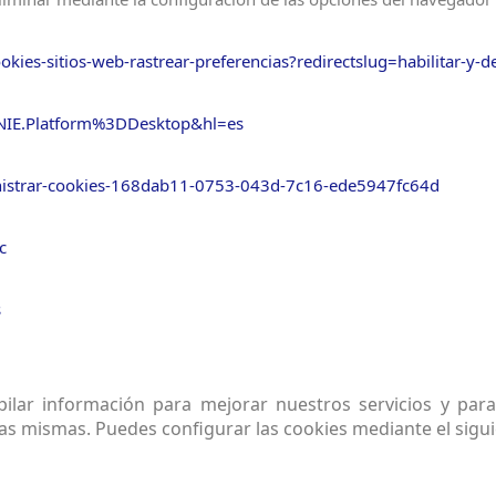
ookies-sitios-web-rastrear-preferencias?redirectslug=habilitar-y-d
NIE.Platform%3DDesktop&hl=es
ministrar-cookies-168dab11-0753-043d-7c16-ede5947fc64d
c
s
ilar información para mejorar nuestros servicios y para
las mismas. Puedes configurar las cookies mediante el sigu