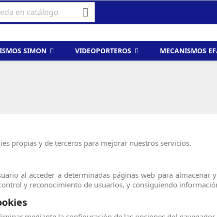

ISMOS SIMON
VIDEOPORTEROS
MECANISMOS E
ies propias y de terceros para mejorar nuestros servicios.
suario al acceder a determinadas páginas web para almacenar y
 control y reconocimiento de usuarios, y consiguiendo informació
ookies
liminar mediante la configuración de las opciones del navegador 