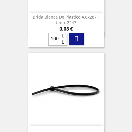
Brida Blanca De Plastico 4.8x287 -
Unex 2247
Precio
0,08 €
