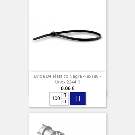
Brida De Plastico Negra 4,8x188 -
Unex 2244-0
Precio
0,06 €
