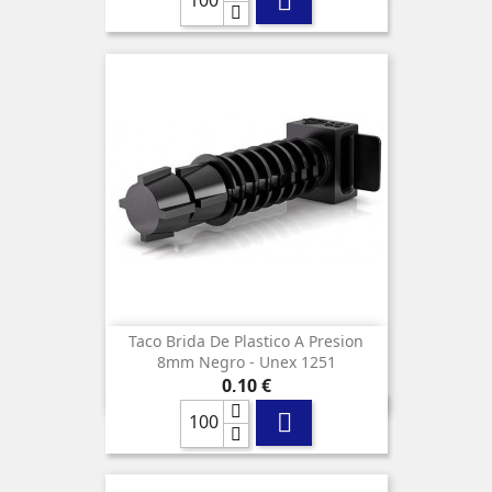

Taco Brida De Plastico A Presion
8mm Negro - Unex 1251
Precio
0,10 €
