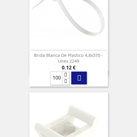
Brida Blanca De Plastico 4,8x370 -
Unex 2249
Precio
0,12 €
