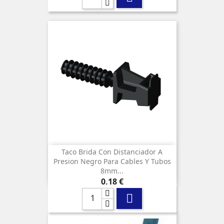
Taco Brida Con Distanciador A
Presion Negro Para Cables Y Tubos
8mm...
Precio
0,18 €
