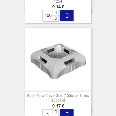
1254
Precio
0,14 €

Base Para Clavo Gris (100ud) - Unex
25501-3
Precio
0,17 €
