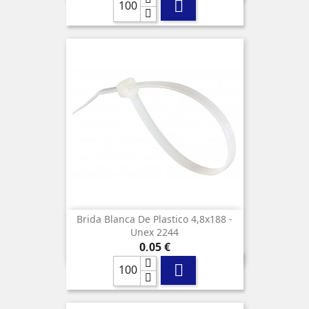

Brida Blanca De Plastico 4,8x188 -
Unex 2244
Precio
0,05 €
