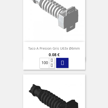
Taco A Presion Gris U63x Ø6mm
Precio
0,08 €
