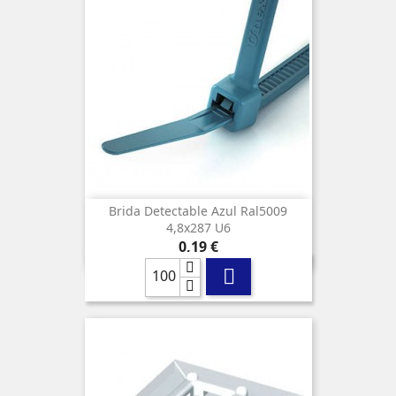
Brida Detectable Azul Ral5009
4,8x287 U6
Precio
0,19 €
