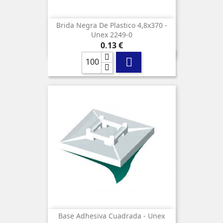
Brida Negra De Plastico 4,8x370 -
Unex 2249-0
Precio
0,13 €

Base Adhesiva Cuadrada - Unex