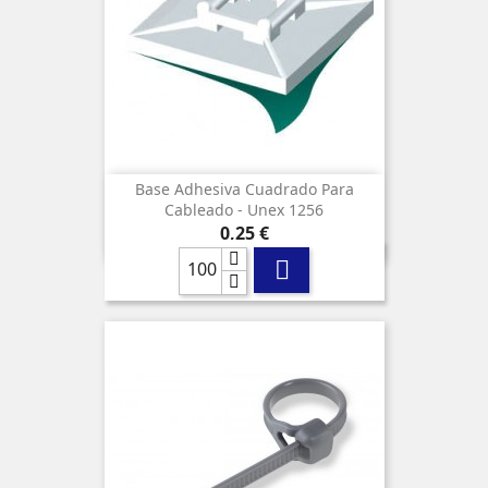
Base Adhesiva Cuadrado Para
Cableado - Unex 1256
Precio
0,25 €
