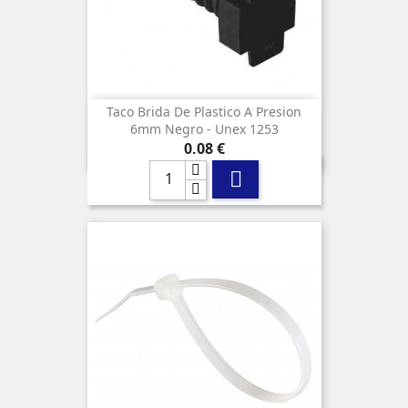
Taco Brida De Plastico A Presion
6mm Negro - Unex 1253
Precio
0,08 €
