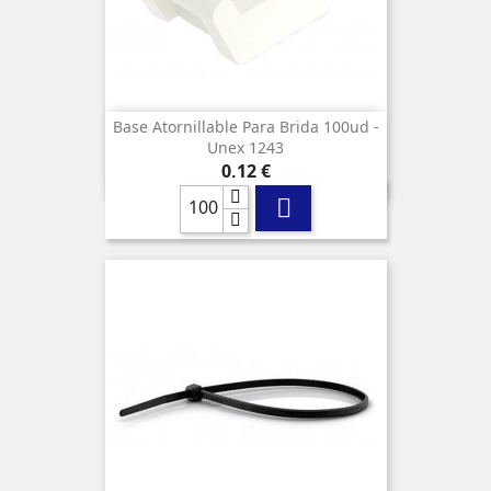
Base Atornillable Para Brida 100ud -
Unex 1243
Precio
0,12 €
