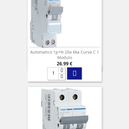
Automatico 1p+n 20a 6ka Curva C 1
Modulo
Precio
26,99 €
