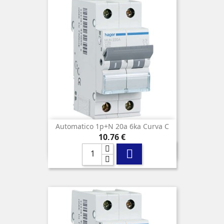
Automatico 1p+n 20a 6ka Curva C
Precio
10,76 €
