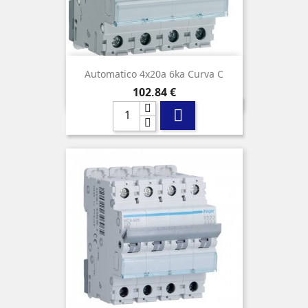
Automatico 4x20a 6ka Curva C
Precio
102,84 €
