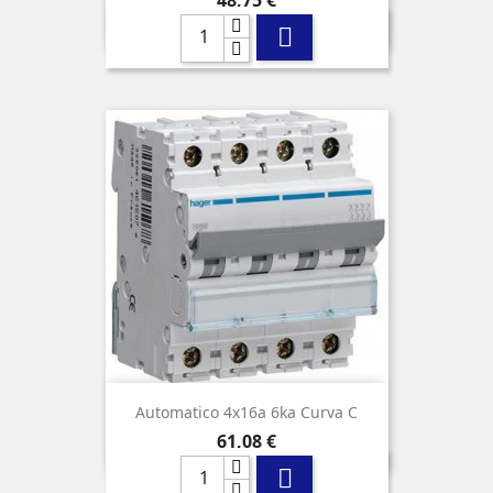

Automatico 4x16a 6ka Curva C
Precio
61,08 €
