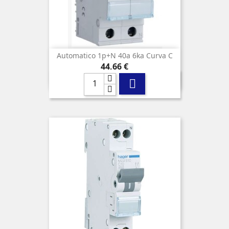
Automatico 1p+n 40a 6ka Curva C
Precio
44,66 €
