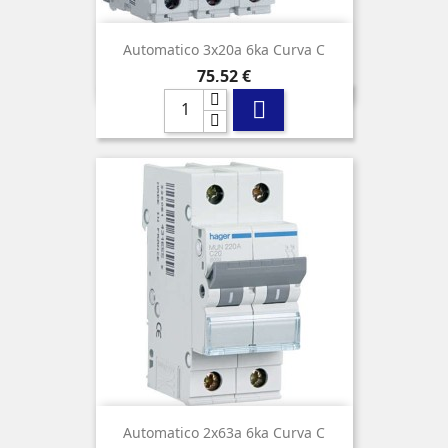
Automatico 3x20a 6ka Curva C
Precio
75,52 €

Automatico 2x63a 6ka Curva C