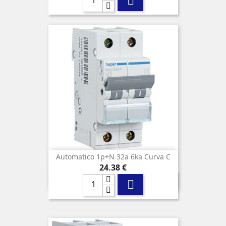

Automatico 1p+n 32a 6ka Curva C
Precio
24,38 €
