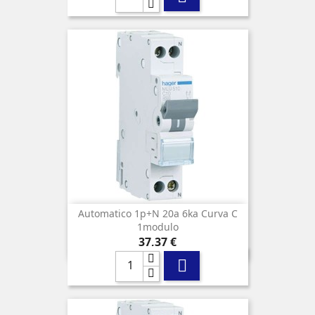
Automatico 1p+n 20a 6ka Curva C
1modulo
Precio
37,37 €
