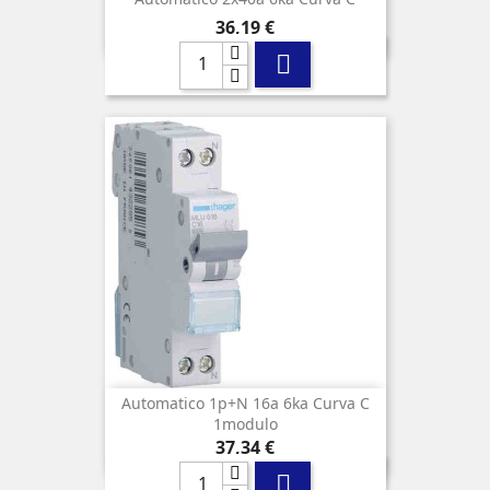
Precio
36,19 €

Automatico 1p+n 16a 6ka Curva C
1modulo
Precio
37,34 €
