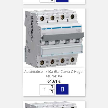
Automatico 4x10a 6ka Curva C Hager
MUN410A
Precio
61,61 €
