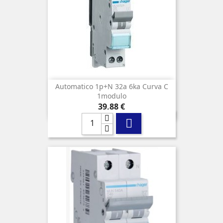
Automatico 1p+n 32a 6ka Curva C
1modulo
Precio
39,88 €
