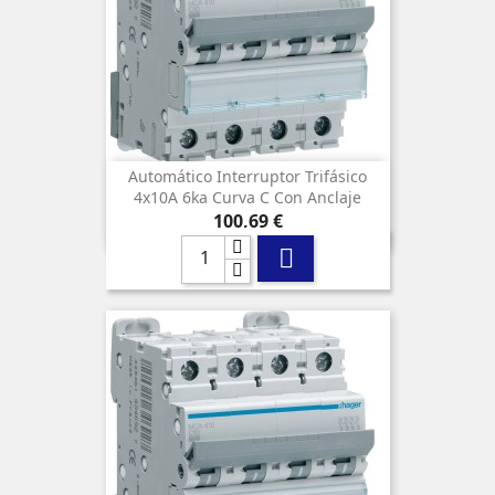
Automático Interruptor Trifásico
4x10A 6ka Curva C Con Anclaje
Precio
100,69 €
