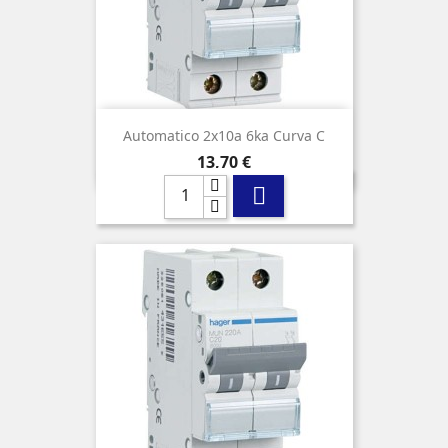
Automatico 2x10a 6ka Curva C
Precio
13,70 €
