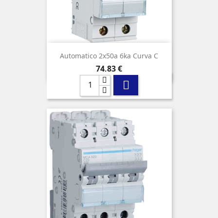
Automatico 2x50a 6ka Curva C
Precio
74,83 €
