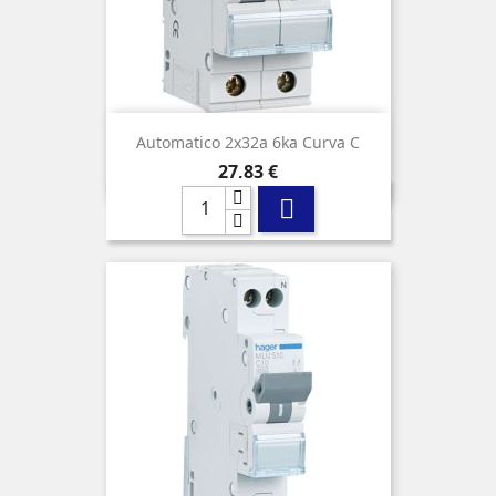
Automatico 2x32a 6ka Curva C
Precio
27,83 €
