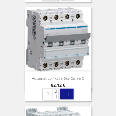
Automatico 4x25a 6ka Curva C
Precio
82,12 €
