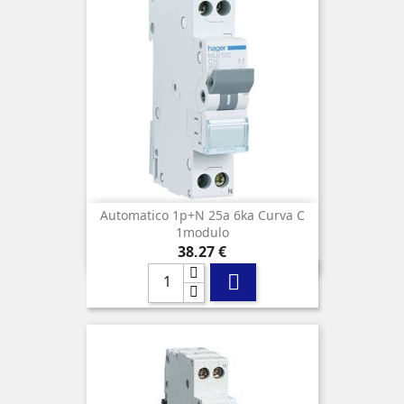
Automatico 1p+n 25a 6ka Curva C
1modulo
Precio
38,27 €
