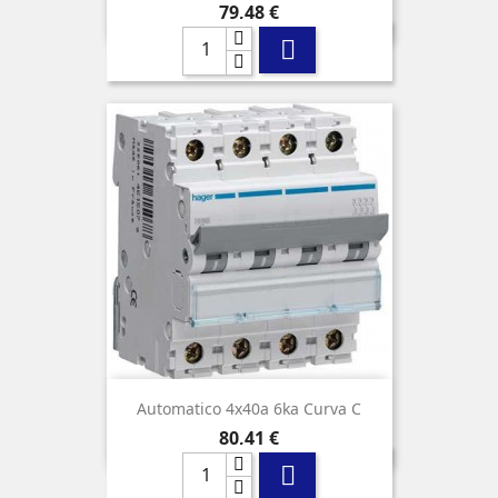
Precio
79,48 €

Automatico 4x40a 6ka Curva C
Precio
80,41 €
