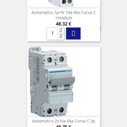
Automatico 1p+n 10a 6ka Curva C
1modulo
Precio
48,32 €

Automatico 2x16a 6ka Curva C 2p
Precio
48,75 €