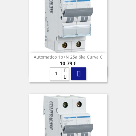
Automatico 1p+n 25a 6ka Curva C
Precio
10,79 €
