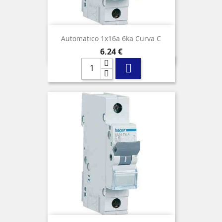
Automatico 1x16a 6ka Curva C
Precio
6,24 €
