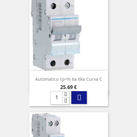
Automatico 1p+n 6a 6ka Curva C
Precio
25,69 €
