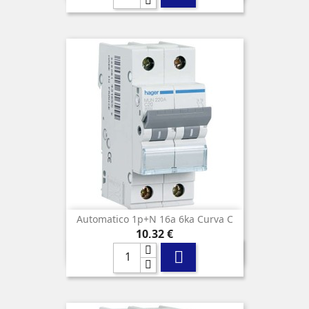
Automatico 1p+n 16a 6ka Curva C
Precio
10,32 €
