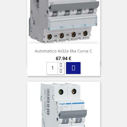
Automatico 4x32a 6ka Curva C
Precio
67,94 €
