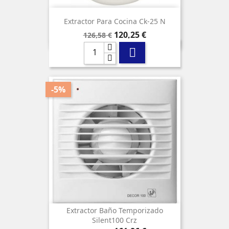
Extractor Para Cocina Ck-25 N
Precio
Precio
120,25 €
126,58 €
base

-5%
Extractor Baño Temporizado
Silent100 Crz