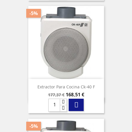
-5%
Extractor Para Cocina Ck-40 F
Precio
Precio
168,51 €
177,37 €
base

-5%