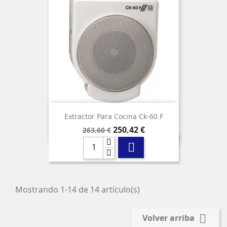
Extractor Para Cocina Ck-60 F
Precio
Precio
250,42 €
263,60 €
base

Mostrando 1-14 de 14 artículo(s)

Volver arriba