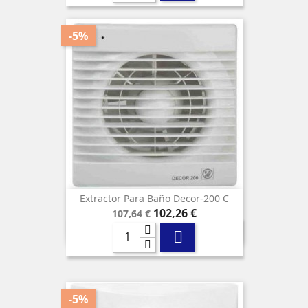
-5%
Extractor Para Baño Decor-200 C
Precio
Precio
102,26 €
107,64 €
base

-5%