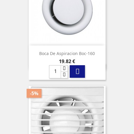
Boca De Aspiracion Boc-160
Precio
19,82 €

-5%