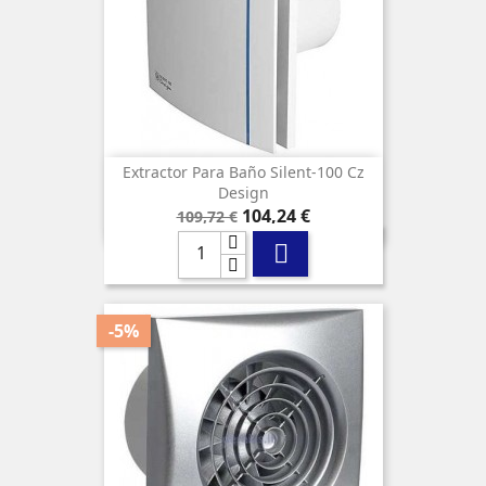
Extractor Para Baño Silent-100 Cz
Design
Precio
Precio
104,24 €
109,72 €
base

-5%