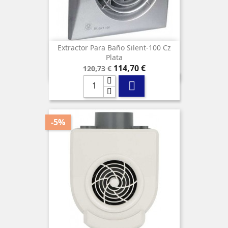
Extractor Para Baño Silent-100 Cz
Plata
Precio
Precio
114,70 €
120,73 €
base

-5%