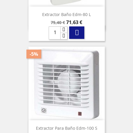
Extractor Baño Edm-80 L
Precio
Precio
71,63 €
75,40 €
base

-5%
Extractor Para Baño Edm-100 S