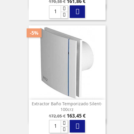
Precio
Precio
161,86 €
170,38 €
base

-5%
Extractor Baño Temporizado Silent-
100crz
Precio
Precio
163,45 €
172,05 €
base
