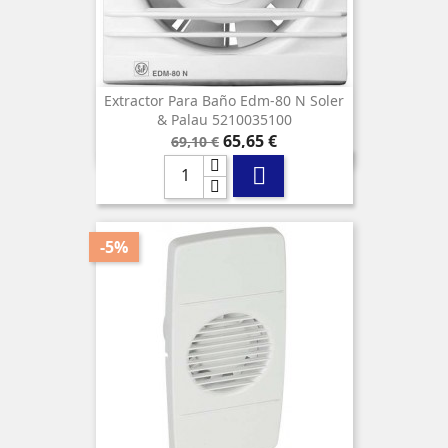
Extractor Para Baño Edm-80 N Soler
& Palau 5210035100
Precio
Precio
65,65 €
69,10 €
base

-5%