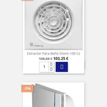
Extractor Para Baño Silent-100 Cz
Precio
Precio
103,25 €
108,68 €
base

-5%