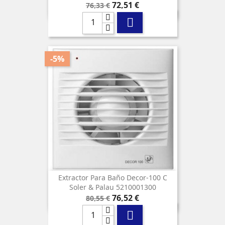
Precio
Precio
72,51 €
76,33 €
base

-5%
Extractor Para Baño Decor-100 C
Soler & Palau 5210001300
Precio
Precio
76,52 €
80,55 €
base
