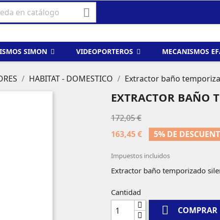

ISMOS SIMON
VIDEOPORTEROS
MECANISMOS E
ORES
HABITAT - DOMESTICO
Extractor baño temporiza
EXTRACTOR BAÑO T
172,05 €
163,45 €
5% DE DESCUEN
Impuestos incluidos
Extractor baño temporizado sile
Cantidad

COMPRAR