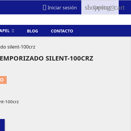
shopping_cart

Carrito
(0)
Iniciar sesión
FAPEL
BLOG
CONTACTO
do silent-100crz
EMPORIZADO SILENT-100CRZ
TO
nt-100crz