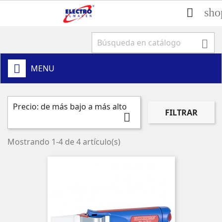
sho


MENU
Precio: de más bajo a más alto
FILTRAR

Mostrando 1-4 de 4 artículo(s)