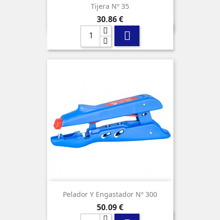
Tijera Nº 35
Precio
30,86 €

Pelador Y Engastador Nº 300
Precio
50,09 €