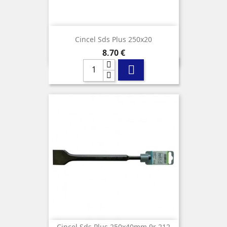
Cincel Sds Plus 250x20
Precio
8,70 €

Cincel Sds Plus 250x40mm 9r 212