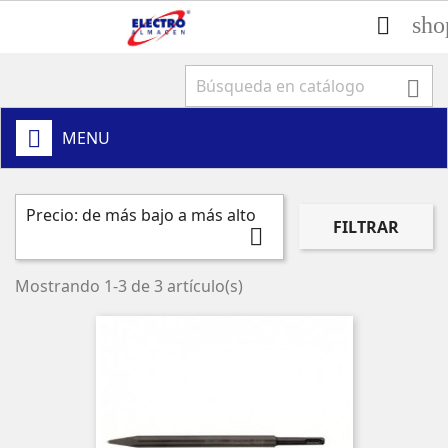
sho


MENU
Precio: de más bajo a más alto
FILTRAR

Mostrando 1-3 de 3 artículo(s)