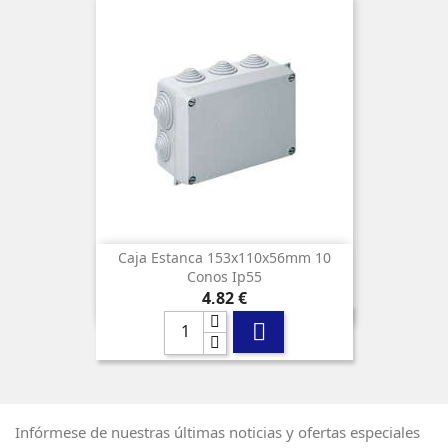
Caja Estanca 153x110x56mm 10
Conos Ip55
Precio
4,82 €

Infórmese de nuestras últimas noticias y ofertas especiales