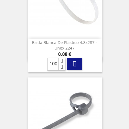
Brida Blanca De Plastico 4.8x287 -
Unex 2247
Precio
0,08 €
