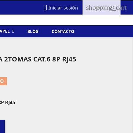
shopping_cart

Carrito
(0)
Iniciar sesión
FAPEL
BLOG
CONTACTO
2TOMAS CAT.6 8P RJ45
TO
8P RJ45