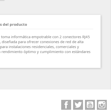
s del producto
oma informática empotrable con 2 conectores RJ45
, diseñada para ofrecer conexiones de red de alta
l para instalaciones residenciales, comerciales y
n rendimiento óptimo y cumplimiento con estándares
Facebook
Twitter
YouTube
I