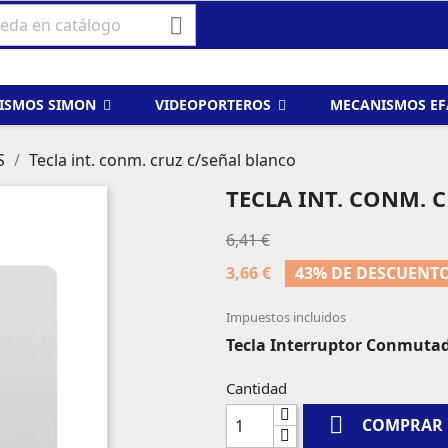

ISMOS SIMON
VIDEOPORTEROS
MECANISMOS E
S
Tecla int. conm. cruz c/señal blanco
TECLA INT. CONM. 
6,41 €
3,66 €
43% DE DESCUENT
Impuestos incluidos
Tecla Interruptor Conmuta
Cantidad

COMPRAR