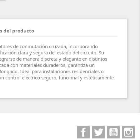
s del producto
uptores de conmutación cruzada, incorporando
ficación clara y segura del estado del circuito. Su
grarse de manera discreta y elegante en distintos
cada con materiales duraderos, garantiza un
longado. Ideal para instalaciones residenciales o
n control eléctrico seguro, funcional y estéticamente
Facebook
Twitter
YouTube
I