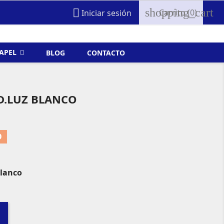
shopping_cart

Carrito
(0)
Iniciar sesión
FAPEL
BLOG
CONTACTO
D.LUZ BLANCO
O
Blanco