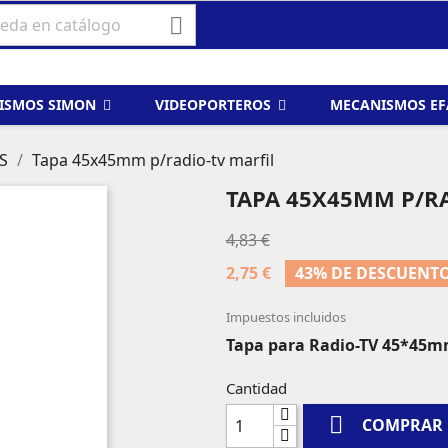

ISMOS SIMON
VIDEOPORTEROS
MECANISMOS E
S
Tapa 45x45mm p/radio-tv marfil
TAPA 45X45MM P/R
4,83 €
2,75 €
43% DE DESCUENT
Impuestos incluidos
Tapa para Radio-TV 45*45m
Cantidad

COMPRAR