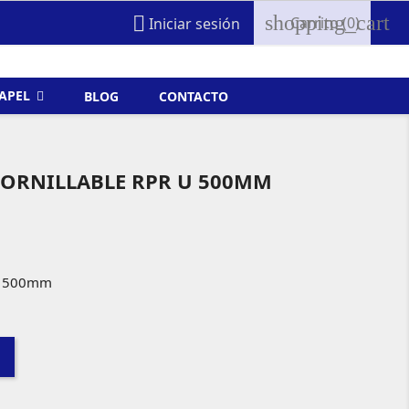
shopping_cart

Carrito
(0)
Iniciar sesión
FAPEL
BLOG
CONTACTO
TORNILLABLE RPR U 500MM
 u 500mm