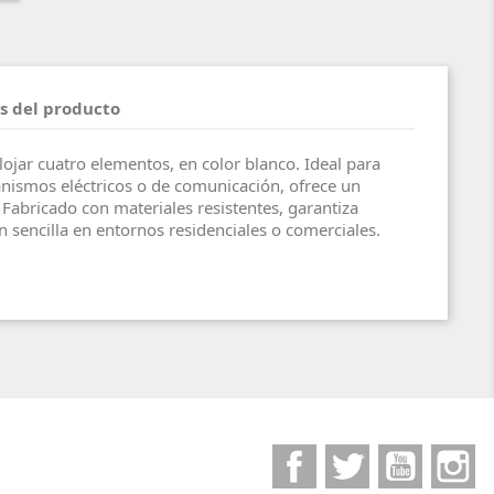
s del producto
ojar cuatro elementos, en color blanco. Ideal para
nismos eléctricos o de comunicación, ofrece un
abricado con materiales resistentes, garantiza
n sencilla en entornos residenciales o comerciales.
Facebook
Twitter
YouTube
I