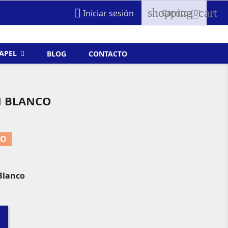
shopping_cart

Carrito
(0)
Iniciar sesión
FAPEL
BLOG
CONTACTO
M BLANCO
TO
Blanco