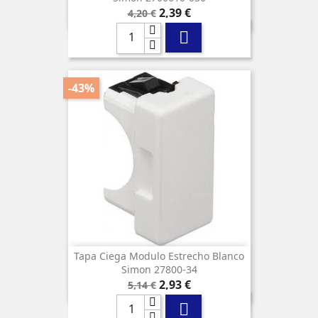
Precio
Precio
2,39 €
4,20 €
base

-43%
Tapa Ciega Modulo Estrecho Blanco
Simon 27800-34
Precio
Precio
2,93 €
5,14 €
base
