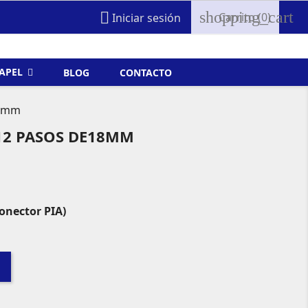
shopping_cart

Carrito
(0)
Iniciar sesión
FAPEL
BLOG
CONTACTO
18mm
12 PASOS DE18MM
Conector PIA)