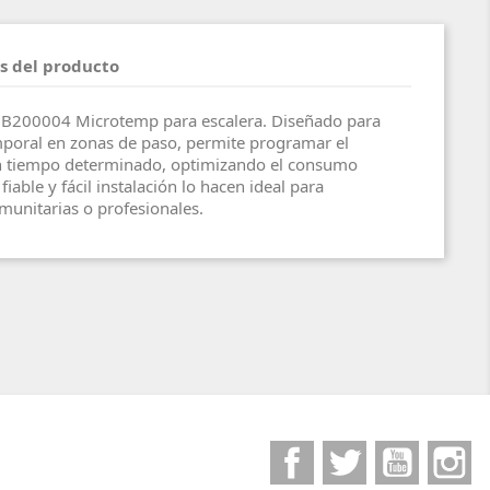
s del producto
B200004 Microtemp para escalera. Diseñado para
mporal en zonas de paso, permite programar el
n tiempo determinado, optimizando el consumo
iable y fácil instalación lo hacen ideal para
munitarias o profesionales.
Facebook
Twitter
YouTube
I