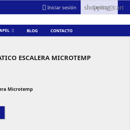
shopping_cart

Carrito
(0)
Iniciar sesión
FAPEL
BLOG
CONTACTO
TICO ESCALERA MICROTEMP
era Microtemp