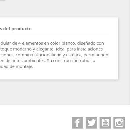
s del producto
ular de 4 elementos en color blanco, diseñado con
n toque moderno y elegante. Ideal para instalaciones
aciones, combina funcionalidad y estética, permitiendo
n distintos ambientes. Su construcción robusta
lidad de montaje.
Facebook
Twitter
YouTube
I