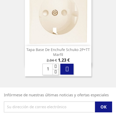
Tapa Base De Enchufe Schuko 2P+TT
Marfil
Precio
Precio
1,23 €
2,04 €
base

Infórmese de nuestras últimas noticias y ofertas especiales