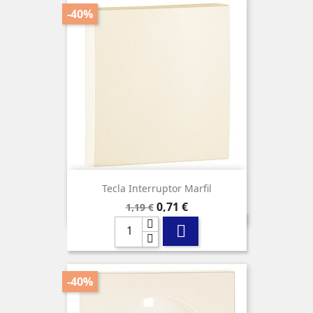
-40%
Tecla Interruptor Marfil
Precio
Precio
0,71 €
1,19 €
base

-40%