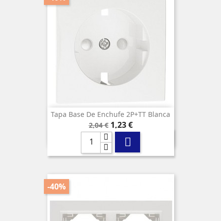
Tapa Base De Enchufe 2P+TT Blanca
Precio
Precio
1,23 €
2,04 €
base

-40%