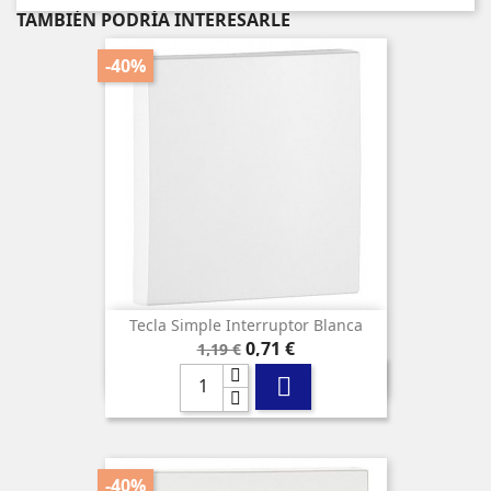
TAMBIÉN PODRÍA INTERESARLE
-40%
Tecla Simple Interruptor Blanca
Precio
Precio
0,71 €
1,19 €
base

-40%