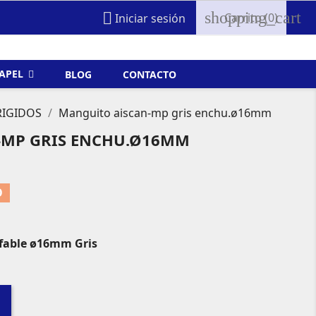
shopping_cart

Carrito
(0)
Iniciar sesión
FAPEL
BLOG
CONTACTO
RIGIDOS
Manguito aiscan-mp gris enchu.ø16mm
-MP GRIS ENCHU.Ø16MM
O
fable ø16mm Gris