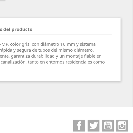
s del producto
n-MP, color gris, con diámetro 16 mm y sistema
rápida y segura de tubos del mismo diámetro.
ente, garantiza durabilidad y un montaje fiable en
e canalización, tanto en entornos residenciales como
Facebook
Twitter
YouTube
I