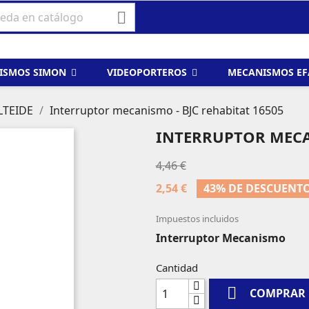

ISMOS SIMON
VIDEOPORTEROS
MECANISMOS E
LTEIDE
Interruptor mecanismo - BJC rehabitat 16505
INTERRUPTOR MECAN
4,46 €
2,54 €
43% DE DESCUENT
Impuestos incluidos
Interruptor Mecanismo
Cantidad

COMPRAR