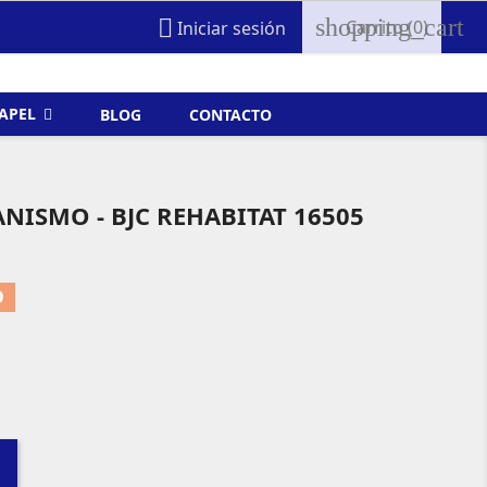
shopping_cart

Carrito
(0)
Iniciar sesión
FAPEL
BLOG
CONTACTO
ISMO - BJC REHABITAT 16505
O