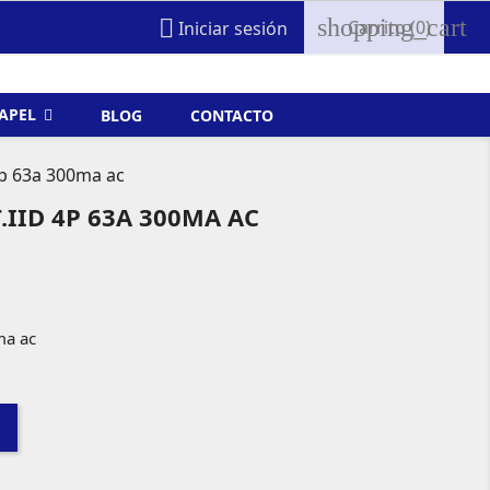
shopping_cart

Carrito
(0)
Iniciar sesión
FAPEL
BLOG
CONTACTO
4p 63a 300ma ac
IID 4P 63A 300MA AC
ma ac