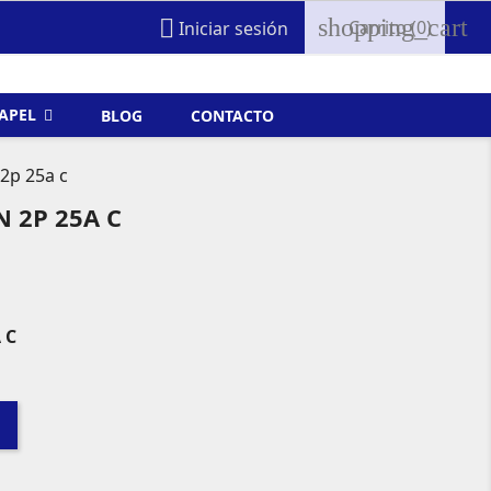
shopping_cart

Carrito
(0)
Iniciar sesión
FAPEL
BLOG
CONTACTO
 2p 25a c
 2P 25A C
 C