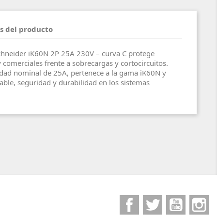
s del producto
Schneider iK60N 2P 25A 230V – curva C protege
y comerciales frente a sobrecargas y cortocircuitos.
idad nominal de 25A, pertenece a la gama iK60N y
able, seguridad y durabilidad en los sistemas
Facebook
Twitter
YouTube
I