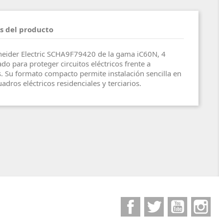
s del producto
neider Electric SCHA9F79420 de la gama iC60N, 4
do para proteger circuitos eléctricos frente a
s. Su formato compacto permite instalación sencilla en
adros eléctricos residenciales y terciarios.
Facebook
Twitter
YouTube
I