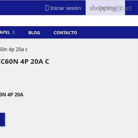
shopping_cart

Carrito
(0)
Iniciar sesión
FAPEL
BLOG
CONTACTO
60n 4p 20a c
C60N 4P 20A C
0N 4P 20A