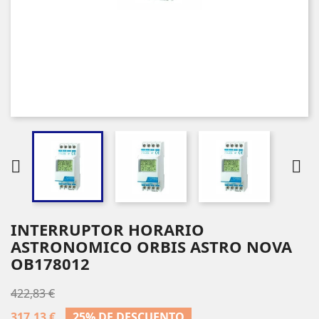


INTERRUPTOR HORARIO
ASTRONOMICO ORBIS ASTRO NOVA
OB178012
422,83 €
317,13 €
25% DE DESCUENTO