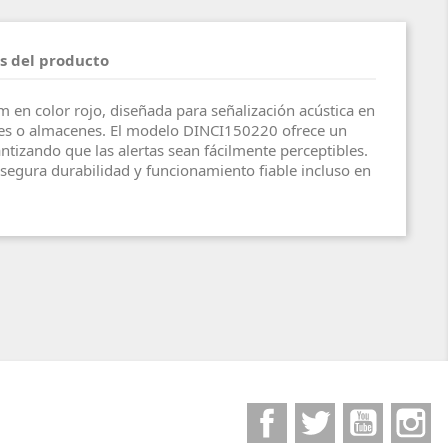
s del producto
 en color rojo, diseñada para señalización acústica en
eres o almacenes. El modelo DINCI150220 ofrece un
ntizando que las alertas sean fácilmente perceptibles.
asegura durabilidad y funcionamiento fiable incluso en
Facebook
Twitter
YouTube
I