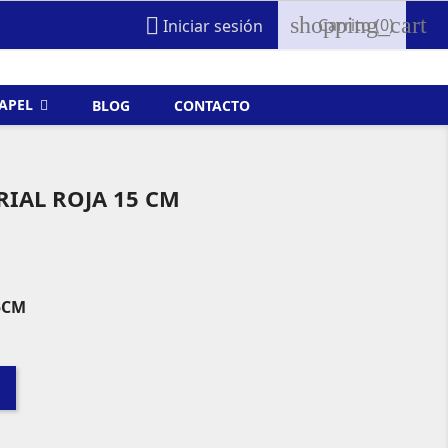
shopping_cart

Carrito
(0)
Iniciar sesión
FAPEL
BLOG
CONTACTO
IAL ROJA 15 CM
5CM