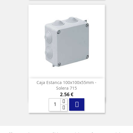
Caja Estanca 100x100x55mm -
Solera 715
Precio
2,56 €
