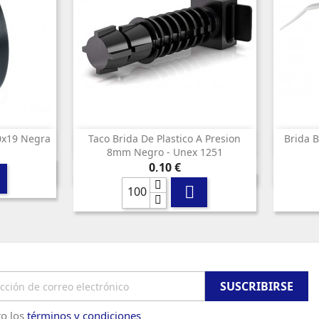
20x19 Negra
Taco Brida De Plastico A Presion
Brida B

da
Vista rápida
8mm Negro - Unex 1251
Precio
0,10 €

o los
términos y condiciones