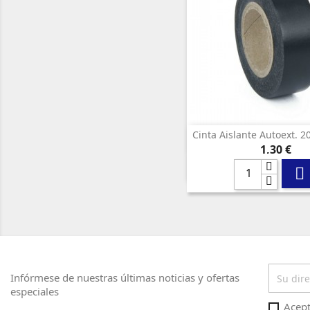
Cinta Aislante Autoext. 

Vista rápi
Precio
1,30 €

Infórmese de nuestras últimas noticias y ofertas
especiales
Acept