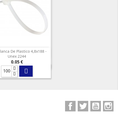
lanca De Plastico 4,8x188 -

Vista rápida
Unex 2244
Precio
0,05 €

Facebook
Twitter
YouTube
I