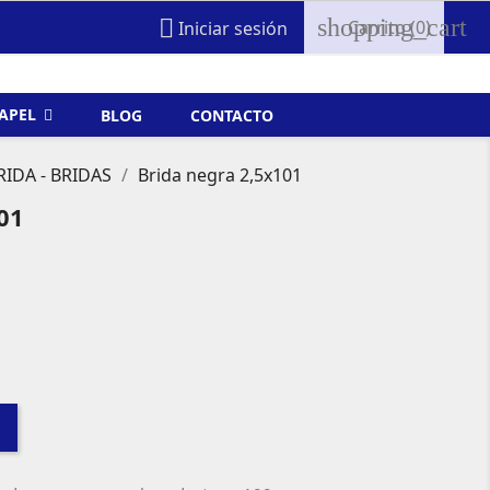
shopping_cart

Carrito
(0)
Iniciar sesión
FAPEL
BLOG
CONTACTO
RIDA - BRIDAS
Brida negra 2,5x101
01