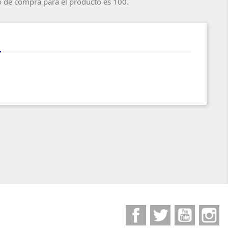
o de compra para el producto es 100.
Facebook
Twitter
YouTube
I